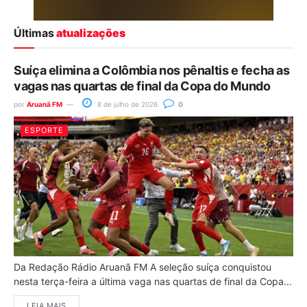
Últimas
atualizações
Suíça elimina a Colômbia nos pênaltis e fecha as
vagas nas quartas de final da Copa do Mundo
por
Aruanã FM
8 de julho de 2026
0
ESPORTE
Da Redação Rádio Aruanã FM A seleção suíça conquistou
nesta terça-feira a última vaga nas quartas de final da Copa...
LEIA MAIS