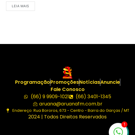
LEIA MAIS
Programação
Promoções
Notícias
Anuncie
Fale Conosco
(66) 9 9909-1021
(66) 3401-1345
aruana@aruanafm.com.br
Endereço: Rua Bororos, 673 - Centro - Barra do Garças / MT
2024 | Todos Direitos Reservados
1