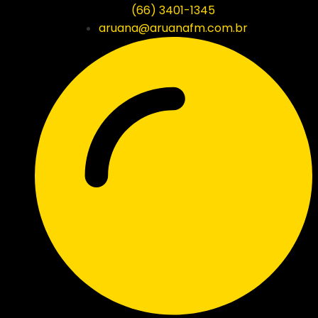
(66) 3401-1345
aruana@aruanafm.com.br