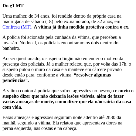
Do g1 MT
Uma mulher, de 34 anos, foi rendida dentro da própria casa na
madrugada de sábado (18) pelo ex-namorado, de 32 anos, em
Confresa (MT)
.
A vítima já tinha medida protetiva contra o ex.
A polícia foi acionada pela cunhada da vítima, que percebeu a
invasão. No local, os policiais encontraram os dois dentro do
banheiro.
Ao ser questionado, o suspeito fingiu não entender o motivo da
presença dos policiais. Já a mulher relatou que, por volta das 17h, o
suspeito pulou o muro da casa e a manteve em cárcere privado
desde então para, conforme a vítima,
“resolver algumas
pendências”.
A vítima contou à polícia que sofreu agressões no pescoço e
ouviu o
suspeito dizer que não deixaria lesões visíveis, além de fazer
várias ameaças de morte, como dizer que ela não sairia da casa
com vida.
Essas ameaças e agressões seguiram noite adentro até 2h30 da
manhã, segundo a vítima. Ela relatou que apresentava dores na
perna esquerda, nas costas e na cabeça.