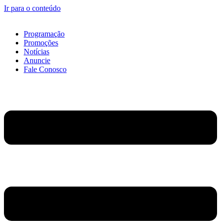
Ir para o conteúdo
Programação
Promoções
Notícias
Anuncie
Fale Conosco