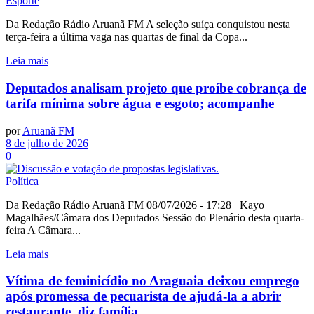
Esporte
Da Redação Rádio Aruanã FM A seleção suíça conquistou nesta
terça-feira a última vaga nas quartas de final da Copa...
Leia mais
Deputados analisam projeto que proíbe cobrança de
tarifa mínima sobre água e esgoto; acompanhe
por
Aruanã FM
8 de julho de 2026
0
Política
Da Redação Rádio Aruanã FM 08/07/2026 - 17:28 Kayo
Magalhães/Câmara dos Deputados Sessão do Plenário desta quarta-
feira A Câmara...
Leia mais
Vítima de feminicídio no Araguaia deixou emprego
após promessa de pecuarista de ajudá-la a abrir
restaurante, diz família