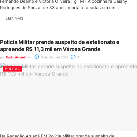
Fernando Deamo e Victória Oliveira | g1 MT A cozinheira Daiany
Rodrigues de Souza, de 33 anos, morta a facadas em um...
LEIA MAIS
Polícia Militar prende suspeito de estelionato e
apreende R$ 11,3 mil em Várzea Grande
por
Rádio Aruanã
8 de julho de 2026
0
POLÍCIA
Da Redação Aruanã FM Polícia Militar prende suspeito de