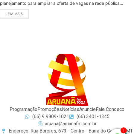
planejamento para ampliar a oferta de vagas na rede pública...
LEIA MAIS
Programação
Promoções
Notícias
Anuncie
Fale Conosco
(66) 9 9909-1021
(66) 3401-1345
aruana@aruanafm.com.br
1
Endereço: Rua Bororos, 673 - Centro - Barra do Garças / MT