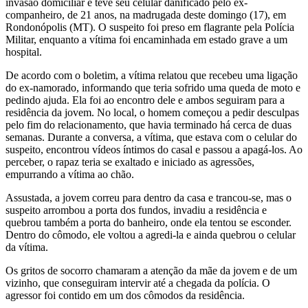
invasão domiciliar e teve seu celular danificado pelo ex-
companheiro, de 21 anos, na madrugada deste domingo (17), em
Rondonópolis (MT). O suspeito foi preso em flagrante pela Polícia
Militar, enquanto a vítima foi encaminhada em estado grave a um
hospital.
De acordo com o boletim, a vítima relatou que recebeu uma ligação
do ex-namorado, informando que teria sofrido uma queda de moto e
pedindo ajuda. Ela foi ao encontro dele e ambos seguiram para a
residência da jovem. No local, o homem começou a pedir desculpas
pelo fim do relacionamento, que havia terminado há cerca de duas
semanas. Durante a conversa, a vítima, que estava com o celular do
suspeito, encontrou vídeos íntimos do casal e passou a apagá-los. Ao
perceber, o rapaz teria se exaltado e iniciado as agressões,
empurrando a vítima ao chão.
Assustada, a jovem correu para dentro da casa e trancou-se, mas o
suspeito arrombou a porta dos fundos, invadiu a residência e
quebrou também a porta do banheiro, onde ela tentou se esconder.
Dentro do cômodo, ele voltou a agredi-la e ainda quebrou o celular
da vítima.
Os gritos de socorro chamaram a atenção da mãe da jovem e de um
vizinho, que conseguiram intervir até a chegada da polícia. O
agressor foi contido em um dos cômodos da residência.