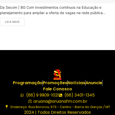
Da Secom | BG Com investimentos contínuos na Educação e
planejamento para ampliar a oferta de vagas na rede pública...
LEIA MAIS
Programação
Promoções
Notícias
Anuncie
Fale Conosco
(66) 9 9909-1021
(66) 3401-1345
aruana@aruanafm.com.br
Endereço: Rua Bororos, 673 - Centro - Barra do Garças / MT
2024 | Todos Direitos Reservados