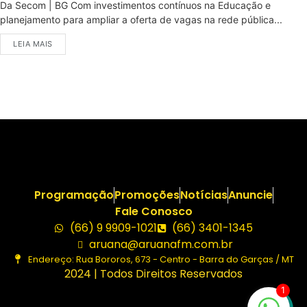
Da Secom | BG Com investimentos contínuos na Educação e
planejamento para ampliar a oferta de vagas na rede pública...
LEIA MAIS
Programação
Promoções
Notícias
Anuncie
Fale Conosco
(66) 9 9909-1021
(66) 3401-1345
aruana@aruanafm.com.br
Endereço: Rua Bororos, 673 - Centro - Barra do Garças / MT
2024 | Todos Direitos Reservados
1