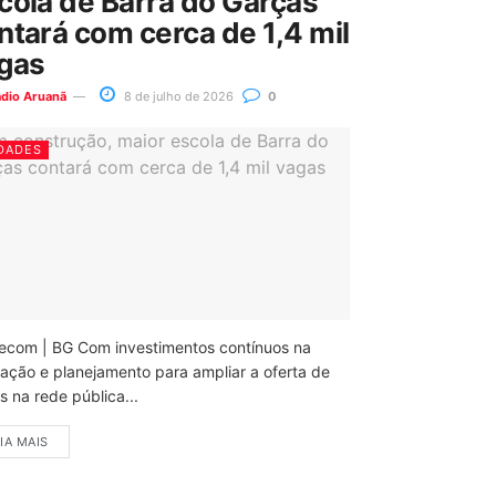
cola de Barra do Garças
ntará com cerca de 1,4 mil
gas
ádio Aruanã
8 de julho de 2026
0
DADES
ecom | BG Com investimentos contínuos na
ação e planejamento para ampliar a oferta de
 na rede pública...
IA MAIS