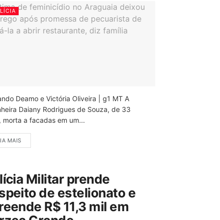
LÍCIA
ando Deamo e Victória Oliveira | g1 MT A
nheira Daiany Rodrigues de Souza, de 33
, morta a facadas em um...
IA MAIS
lícia Militar prende
speito de estelionato e
reende R$ 11,3 mil em