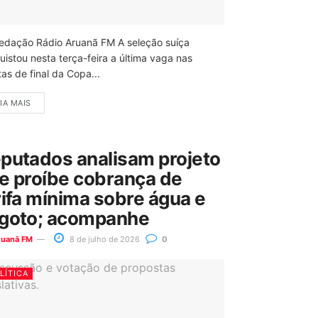
edação Rádio Aruanã FM A seleção suíça
uistou nesta terça-feira a última vaga nas
as de final da Copa...
IA MAIS
putados analisam projeto
e proíbe cobrança de
rifa mínima sobre água e
goto; acompanhe
ruanã FM
8 de julho de 2026
0
LÍTICA