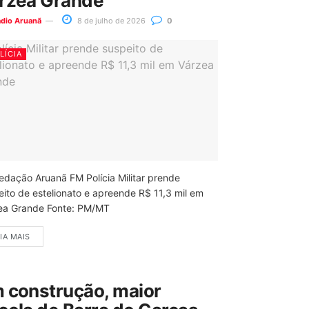
rzea Grande
ádio Aruanã
8 de julho de 2026
0
LÍCIA
edação Aruanã FM Polícia Militar prende
eito de estelionato e apreende R$ 11,3 mil em
ea Grande Fonte: PM/MT
IA MAIS
 construção, maior