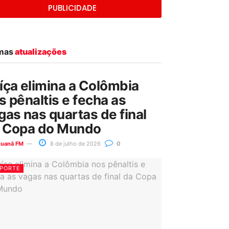
PUBLICIDADE
imas
atualizações
íça elimina a Colômbia
s pênaltis e fecha as
gas nas quartas de final
 Copa do Mundo
ruanã FM
8 de julho de 2026
0
PORTE