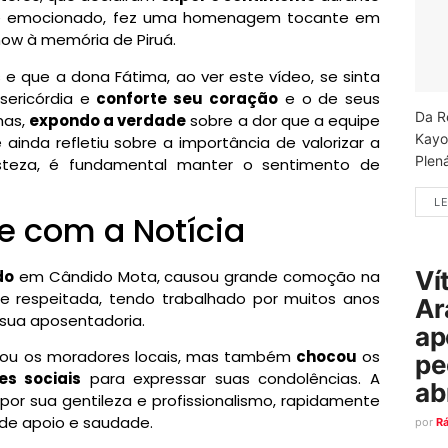
ente emocionado, fez uma homenagem tocante em
ow à memória de Piruá.
e que a dona Fátima, ao ver este vídeo, se sinta
sericórdia e
conforte seu coração
e o de seus
Da R
mas,
expondo a verdade
sobre a dor que a equipe
Kayo
inda refletiu sobre a importância de valorizar a
Plená
risteza, é fundamental manter o sentimento de
LE
e com a Notícia
Ví
do
em Cândido Mota, causou grande comoção na
e respeitada, tendo trabalhado por muitos anos
Ar
 sua aposentadoria.
ap
alou os moradores locais, mas também
chocou
os
pe
es sociais
para expressar suas condolências. A
ab
or sua gentileza e profissionalismo, rapidamente
de apoio e saudade.
por
R