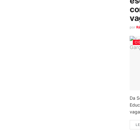
es
co
va
por
R
CI
Da S
Educ
vagas
LE