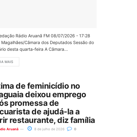
edação Rádio Aruanã FM 08/07/2026 - 17:28
 Magalhães/Câmara dos Deputados Sessão do
rio desta quarta-feira A Câmara...
IA MAIS
tima de feminicídio no
aguaia deixou emprego
ós promessa de
cuarista de ajudá-la a
rir restaurante, diz família
ádio Aruanã
8 de julho de 2026
0