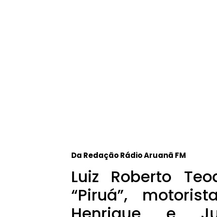
Da Redação Rádio Aruanã FM
Luiz Roberto Te
“Piruá”, motoris
Henrique e Jul