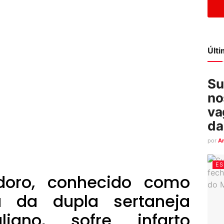
Últ
Su
no
va
da
por
A
ES
odoro, conhecido como
ta da dupla sertaneja
iano, sofre infarto