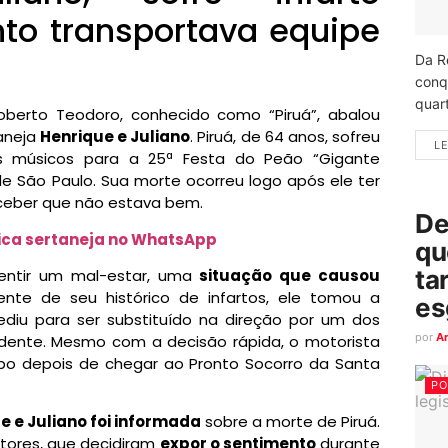
to transportava equipe
Da R
conq
quart
oberto Teodoro, conhecido como “Piruá”, abalou
aneja
Henrique e Juliano
. Piruá, de 64 anos, sofreu
LE
s músicos para a 25ª Festa do Peão “Gigante
r de São Paulo. Sua morte ocorreu logo após ele ter
ceber que não estava bem.
De
sica sertaneja no WhatsApp
qu
ta
sentir um mal-estar, uma
situação que causou
nte de seu histórico de infartos, ele tomou a
es
diu para ser substituído na direção por um dos
por
A
idente. Mesmo com a decisão rápida, o motorista
 depois de chegar ao Pronto Socorro da Santa
PO
e e Juliano foi informada
sobre a morte de Piruá.
tores, que decidiram
expor o sentimento
durante