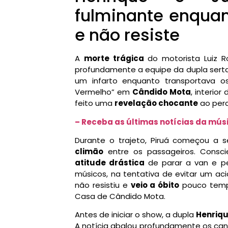
fulminante enquan
e não resiste
A
morte trágica
do motorista Luiz R
profundamente a equipe da dupla sert
um infarto enquanto transportava o
Vermelho” em
Cândido Mota
, interio
feito uma
revelação chocante
ao per
– Receba as últimas notícias da mú
Durante o trajeto, Piruá começou a 
climão
entre os passageiros. Conscie
atitude drástica
de parar a van e pe
músicos, na tentativa de evitar um ac
não resistiu e
veio a óbito
pouco tempo
Casa de Cândido Mota.
Antes de iniciar o show, a dupla
Henriqu
A notícia abalou profundamente os can