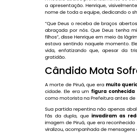
a apresentação. Henrique, visivelm
nome de toda a equipe, dedicando o sh
“Que Deus o receba de braços abertos 
abraçada por nós. Que Deus tenha mi
filhos”, disse Henrique em meio às lágri
estava sentindo naquele momento. Ele a
vida, enfatizando que, apesar da t
gratidão.
Cândido Mota Sofr
A morte de Piruá, que era
muito queri
cidade. Ele era um
figura conhecida
como motorista na Prefeitura antes de
Sua partida repentina não apenas ab
fãs da dupla, que
invadiram as red
imagem de Piruá, que era reconhecido p
viralizou, acompanhada de mensagens 