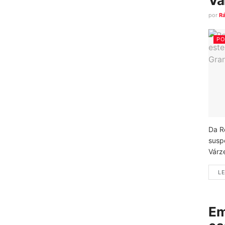
Vá
por
R
PO
Da R
susp
Várz
LE
Em