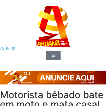
Motorista bêbado bate
em moto e mata casal