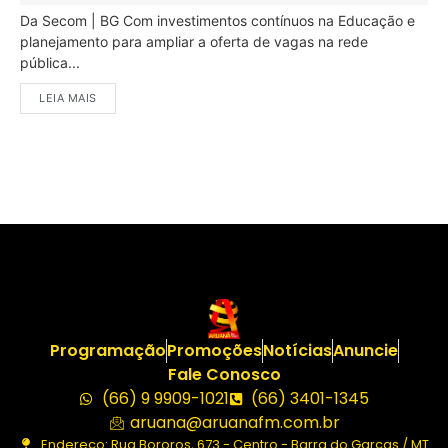
Da Secom | BG Com investimentos contínuos na Educação e
planejamento para ampliar a oferta de vagas na rede
pública...
LEIA MAIS
Programação
Promoções
Notícias
Anuncie
Fale Conosco
(66) 9 9909-1021
(66) 3401-1345
aruana@aruanafm.com.br
Endereço: Rua Bororos, 673 - Centro - Barra do Garças / MT