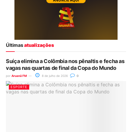
Últimas
atualizações
Suíça elimina a Colômbia nos pênaltis e fecha as
vagas nas quartas de final da Copa do Mundo
por
Aruanã FM
8 de julho de 2026
0
ESPORTE