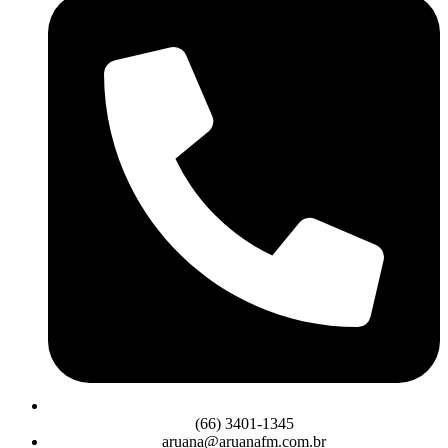
(66) 3401-1345
aruana@aruanafm.com.br