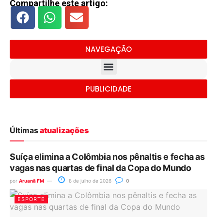
Compartilhe este artigo:
NAVEGAÇÃO
PUBLICIDADE
Últimas
atualizações
Suíça elimina a Colômbia nos pênaltis e fecha as
vagas nas quartas de final da Copa do Mundo
por
Aruanã FM
8 de julho de 2026
0
ESPORTE