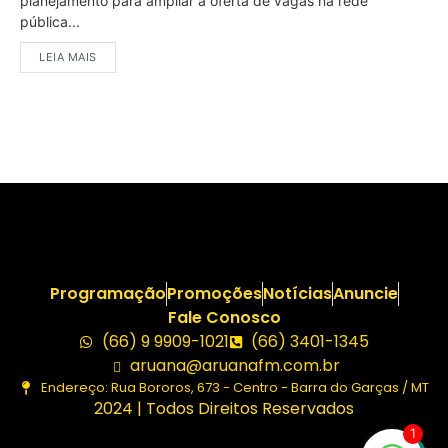
planejamento para ampliar a oferta de vagas na rede
pública...
LEIA MAIS
Programação
Promoções
Notícias
Anuncie
Fale Conosco
(66) 9 9909-1021
(66) 3401-1345
aruana@aruanafm.com.br
Endereço: Rua Bororos, 673 - Centro - Barra do Garças / MT
2024 | Todos Direitos Reservados
1