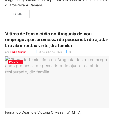
quarta-feira A Câmara...
LEIA MAIS
Vítima de feminicídio no Araguaia deixou
emprego após promessa de pecuarista de ajudá-
la a abrir restaurante, diz família
por
Rádio Aruanã
8 de julho de 2026
0
POLÍCIA
Fernando Deamo e Victória Oliveira | g1 MT A