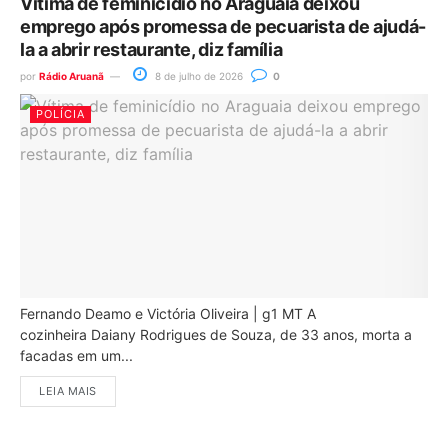
Vítima de feminicídio no Araguaia deixou
emprego após promessa de pecuarista de ajudá-
la a abrir restaurante, diz família
por
Rádio Aruanã
8 de julho de 2026
0
POLÍCIA
Fernando Deamo e Victória Oliveira | g1 MT A
cozinheira Daiany Rodrigues de Souza, de 33 anos, morta a
facadas em um...
LEIA MAIS