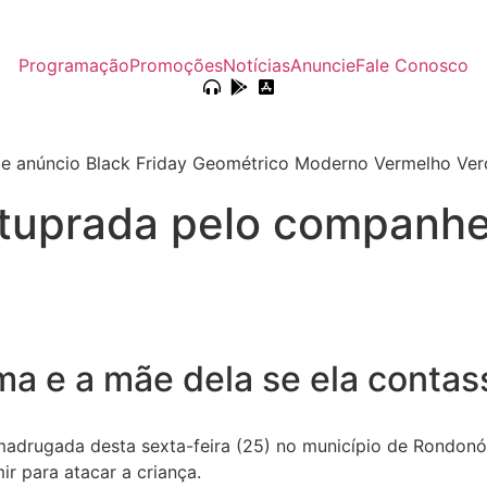
Programação
Promoções
Notícias
Anuncie
Fale Conosco
stuprada pelo companh
ma e a mãe dela se ela contas
madrugada desta sexta-feira (25) no município de Rondonóp
r para atacar a criança.