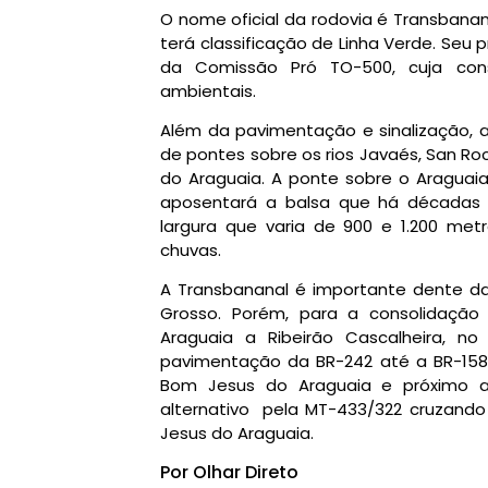
O nome oficial da rodovia é Transbanan
terá classificação de Linha Verde. Seu 
da Comissão Pró TO-500, cuja const
ambientais.
Além da pavimentação e sinalização, a
de pontes sobre os rios Javaés, San Roc
do Araguaia. A ponte sobre o Araguaia
aposentará a balsa que há décadas f
largura que varia de 900 e 1.200 me
chuvas.
A Transbananal é importante dente d
Grosso. Porém, para a consolidação d
Araguaia a Ribeirão Cascalheira, no
pavimentação da BR-242 até a BR-158 e
Bom Jesus do Araguaia e próximo a R
alternativo pela MT-433/322 cruzand
Jesus do Araguaia.
Por Olhar Direto