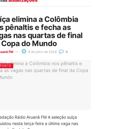
íça elimina a Colômbia
s pênaltis e fecha as
gas nas quartas de final
 Copa do Mundo
ruanã FM
8 de julho de 2026
0
PORTE
edação Rádio Aruanã FM A seleção suíça
uistou nesta terça-feira a última vaga nas