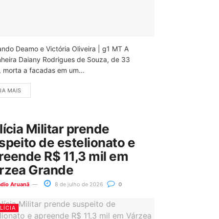
ando Deamo e Victória Oliveira | g1 MT A
nheira Daiany Rodrigues de Souza, de 33
, morta a facadas em um...
IA MAIS
lícia Militar prende
speito de estelionato e
reende R$ 11,3 mil em
rzea Grande
ádio Aruanã
8 de julho de 2026
0
LÍCIA