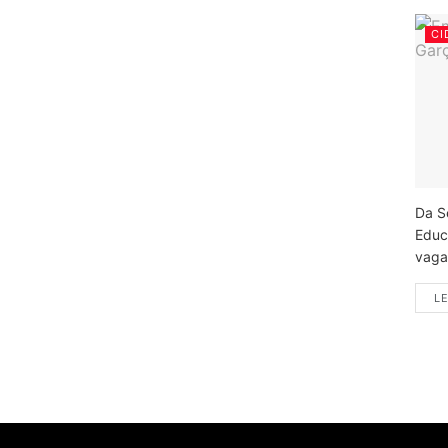
CI
Da S
Educ
vagas
LE