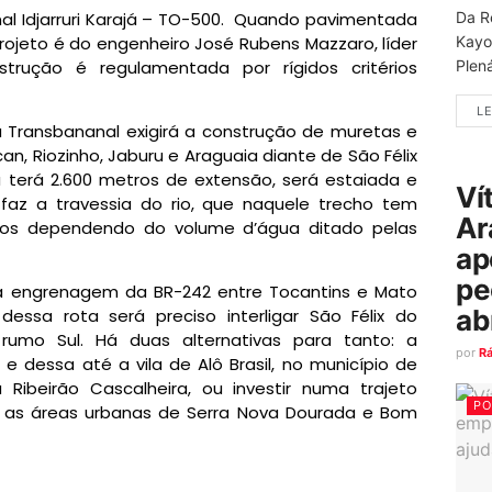
al Idjarruri Karajá – TO-500. Quando pavimentada
Da R
projeto é do engenheiro José Rubens Mazzaro, líder
Kayo
rução é regulamentada por rígidos critérios
Plená
LE
 Transbananal exigirá a construção de muretas e
an, Riozinho, Jaburu e Araguaia diante de São Félix
 terá 2.600 metros de extensão, será estaiada e
Ví
az a travessia do rio, que naquele trecho tem
Ar
tros dependendo do volume d’água ditado pelas
ap
pe
a engrenagem da BR-242 entre Tocantins e Mato
ab
essa rota será preciso interligar São Félix do
 rumo Sul. Há duas alternativas para tanto: a
por
R
 dessa até a vila de Alô Brasil, no município de
ibeirão Cascalheira, ou investir numa trajeto
PO
o as áreas urbanas de Serra Nova Dourada e Bom