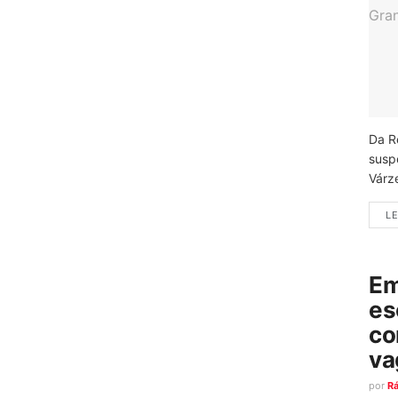
Da R
susp
Várz
LE
Em
es
co
va
por
R