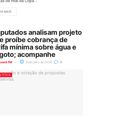
as de final da Copa...
IA MAIS
putados analisam projeto
e proíbe cobrança de
rifa mínima sobre água e
goto; acompanhe
ruanã FM
8 de julho de 2026
0
LÍTICA