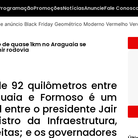
Programação
Promoções
Notícias
Anuncie
Fale Conosc
 de quase 1km no Araguaia se
ir rodovia
e 92 quilômetros entre
aguaia e Formoso é um
 entre o presidente Jair
stro da Infraestrutura,
itas; e os governadores
Últ