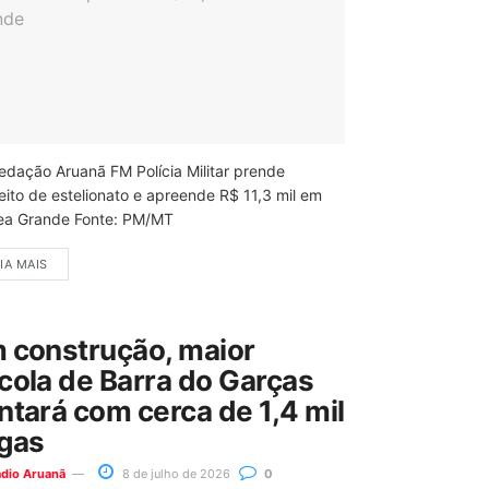
edação Aruanã FM Polícia Militar prende
eito de estelionato e apreende R$ 11,3 mil em
ea Grande Fonte: PM/MT
IA MAIS
 construção, maior
cola de Barra do Garças
ntará com cerca de 1,4 mil
gas
ádio Aruanã
8 de julho de 2026
0