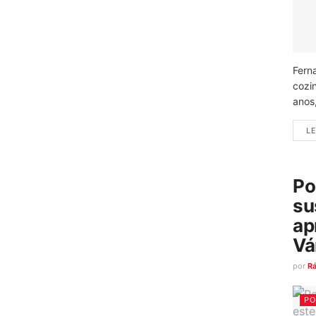
Fern
cozi
anos
LE
Po
su
ap
Vá
por
R
PO