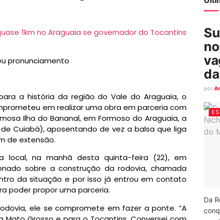
Su
no
va
eu pronunciamento
da
por
A
ara a história da região do Vale do Araguaia, o
mprometeu em realizar uma obra em parceria com
ES
amosa Ilha do Bananal, em Formoso do Araguaia, a
m de Cuiabá), aposentando de vez a balsa que liga
km de extensão.
a local, na manhã desta quinta-feira (22), em
tionado sobre a construção da rodovia, chamada
tro da situação e por isso já entrou em contato
ra poder propor uma parceria.
Da R
rodovia, ele se compromete em fazer a ponte. “A
conq
a Mato Grosso e para o Tocantins. Conversei com