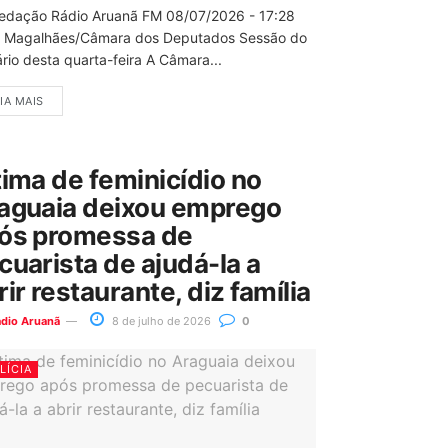
edação Rádio Aruanã FM 08/07/2026 - 17:28
 Magalhães/Câmara dos Deputados Sessão do
rio desta quarta-feira A Câmara...
IA MAIS
tima de feminicídio no
aguaia deixou emprego
ós promessa de
cuarista de ajudá-la a
rir restaurante, diz família
ádio Aruanã
8 de julho de 2026
0
LÍCIA