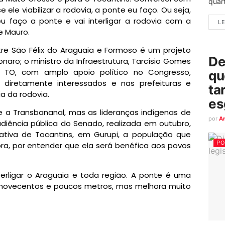
quart
ele viabilizar a rodovia, a ponte eu faço. Ou seja,
u faço a ponte e vai interligar a rodovia com a
LE
e Mauro.
re São Félix do Araguaia e Formoso é um projeto
De
onaro; o ministro da Infraestrutura, Tarcísio Gomes
 TO, com amplo apoio político no Congresso,
qu
s diretamente interessados e nas prefeituras e
ta
a da rodovia.
es
 a Transbananal, mas as lideranças indígenas de
por
A
iência pública do Senado, realizada em outubro,
ativa de Tocantins, em Gurupi, a população que
PO
ra, por entender que ela será benéfica aos povos
erligar o Araguaia e toda região. A ponte é uma
 novecentos e poucos metros, mas melhora muito