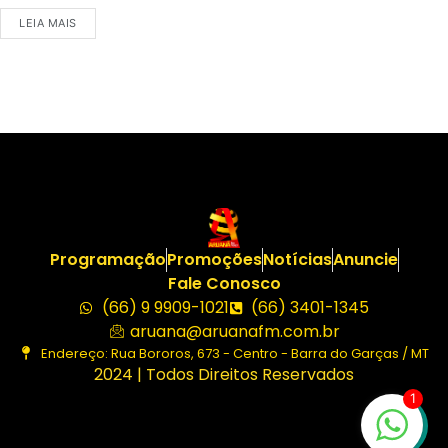
LEIA MAIS
Programação
Promoções
Notícias
Anuncie
Fale Conosco
(66) 9 9909-1021
(66) 3401-1345
aruana@aruanafm.com.br
Endereço: Rua Bororos, 673 - Centro - Barra do Garças / MT
2024 | Todos Direitos Reservados
1