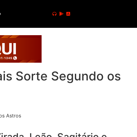
o
is Sorte Segundo os
rada. Leão, Sagitário e