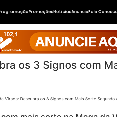
Programação
Promoções
Notícias
Anuncie
Fale Conosc
bra os 3 Signos com Ma
 com mais sorte na Mega da Vi