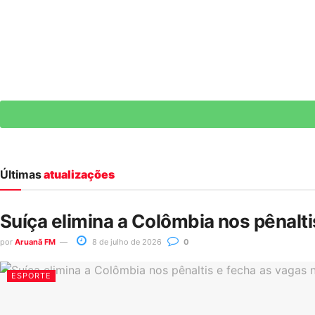
Últimas
atualizações
Suíça elimina a Colômbia nos pênalt
por
Aruanã FM
8 de julho de 2026
0
ESPORTE