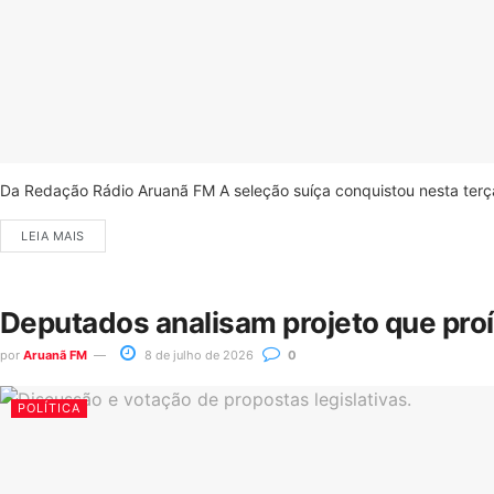
Da Redação Rádio Aruanã FM A seleção suíça conquistou nesta terça-
LEIA MAIS
Deputados analisam projeto que pro
por
Aruanã FM
8 de julho de 2026
0
POLÍTICA