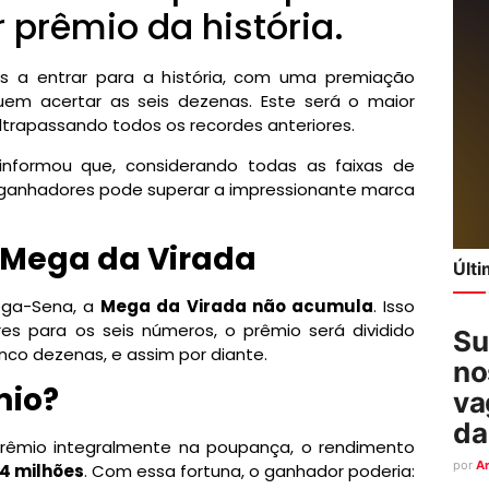
 prêmio da história.
s a entrar para a história, com uma premiação
em acertar as seis dezenas. Este será o maior
ultrapassando todos os recordes anteriores.
nformou que, considerando todas as faixas de
s ganhadores pode superar a impressionante marca
 Mega da Virada
Últ
Mega-Sena, a
Mega da Virada não acumula
. Isso
res para os seis números, o prêmio será dividido
Su
co dezenas, e assim por diante.
no
mio?
va
da
prêmio integralmente na poupança, o rendimento
por
A
,4 milhões
. Com essa fortuna, o ganhador poderia: