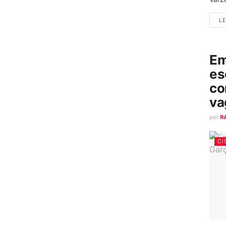
LE
Em
es
co
va
por
R
CI