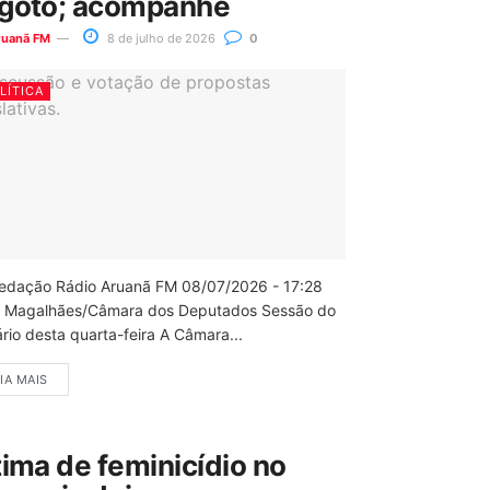
goto; acompanhe
ruanã FM
8 de julho de 2026
0
LÍTICA
edação Rádio Aruanã FM 08/07/2026 - 17:28
 Magalhães/Câmara dos Deputados Sessão do
rio desta quarta-feira A Câmara...
IA MAIS
tima de feminicídio no