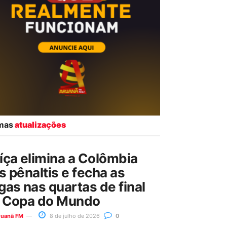
imas
atualizações
íça elimina a Colômbia
s pênaltis e fecha as
gas nas quartas de final
 Copa do Mundo
ruanã FM
8 de julho de 2026
0