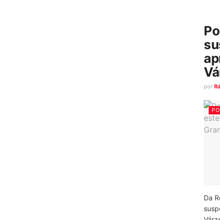
Po
su
ap
Vá
por
R
PO
Da R
susp
Várz