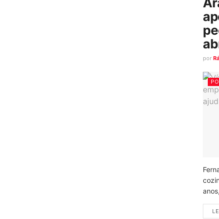
Ar
ap
pe
ab
por
R
PO
Fern
cozi
anos
LE