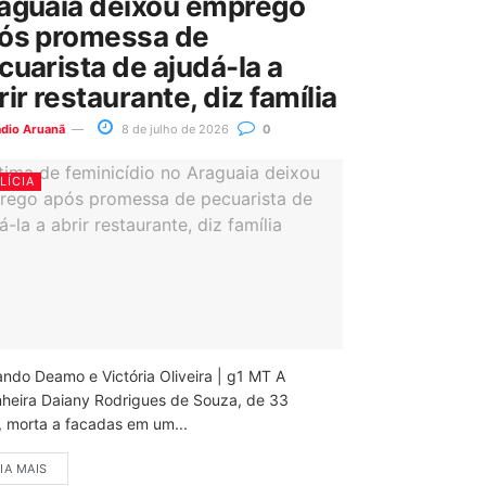
aguaia deixou emprego
ós promessa de
cuarista de ajudá-la a
rir restaurante, diz família
ádio Aruanã
8 de julho de 2026
0
LÍCIA
ando Deamo e Victória Oliveira | g1 MT A
nheira Daiany Rodrigues de Souza, de 33
, morta a facadas em um...
IA MAIS