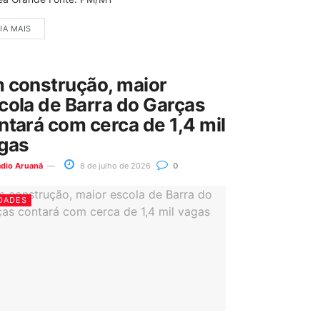
IA MAIS
 construção, maior
cola de Barra do Garças
ntará com cerca de 1,4 mil
gas
ádio Aruanã
8 de julho de 2026
0
DADES