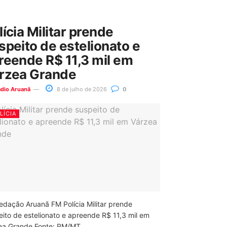
lícia Militar prende
speito de estelionato e
reende R$ 11,3 mil em
rzea Grande
ádio Aruanã
8 de julho de 2026
0
LÍCIA
edação Aruanã FM Polícia Militar prende
eito de estelionato e apreende R$ 11,3 mil em
ea Grande Fonte: PM/MT