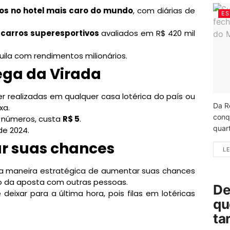
os no hotel mais caro do mundo
, com diárias de
ES
 carros superesportivos
avaliados em R$ 420 mil
ila com rendimentos milionários.
ga da Virada
 realizadas em qualquer casa lotérica do país ou
Da R
xa.
conq
s números, custa
R$ 5
.
quart
e 2024.
r suas chances
LE
ma maneira estratégica de aumentar suas chances
o da aposta com outras pessoas.
De
 deixar para a última hora, pois filas em lotéricas
qu
ta