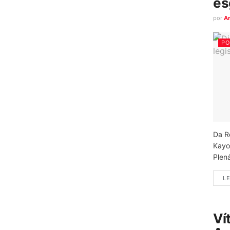
es
por
A
PO
Da R
Kayo
Plená
LE
Ví