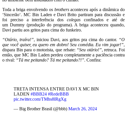
Toda a briga envolvendo os
brothers
aconteceu após a dinâmica do
‘Sincerão‘. MC Bin Laden e Davi Brito partiram para discussão e
foi preciso a interferência dos
colegas
confinados e até de
um Dummy (produção do programa). A briga aconteceu quando,
Davi partiu aos gritos para cima do funkeiro.
“Otário, traíra!”
, iniciou Davi, aos gritos pra cima do cantor.
“O
que você quiser, eu quero em dobro! Seu comédia. Eu vim jogar!”
,
dispara Bin para o motorista, que rebate:
“Seu otário!”
, retruca. Foi
então, que MC Bin Laden perdeu completamente a paciência contra
o rival:
“Tá me peitando? Tá me peitando?!”
. Confira:
TRETA INTENSA ENTRE DAVI X MC BIN
LADEN
#BBB24
#RedeBBB
pic.twitter.com/TMhs8lRgXg
— Big Brother Brasil (@bbb)
March 26, 2024