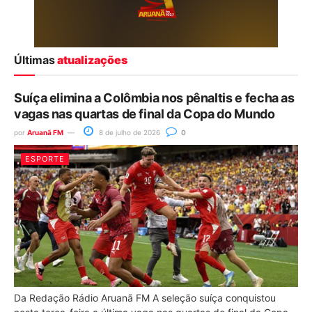
Últimas
atualizações
Suíça elimina a Colômbia nos pênaltis e fecha as
vagas nas quartas de final da Copa do Mundo
por
Aruanã FM
8 de julho de 2026
0
ESPORTE
Da Redação Rádio Aruanã FM A seleção suíça conquistou