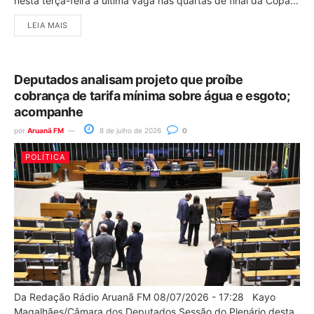
nesta terça-feira a última vaga nas quartas de final da Copa...
LEIA MAIS
Deputados analisam projeto que proíbe
cobrança de tarifa mínima sobre água e esgoto;
acompanhe
por
Aruanã FM
8 de julho de 2026
0
POLÍTICA
Da Redação Rádio Aruanã FM 08/07/2026 - 17:28 Kayo
Magalhães/Câmara dos Deputados Sessão do Plenário desta