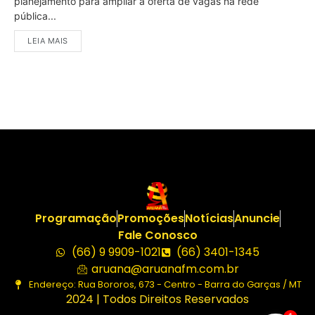
planejamento para ampliar a oferta de vagas na rede
pública...
LEIA MAIS
Programação
Promoções
Notícias
Anuncie
Fale Conosco
(66) 9 9909-1021
(66) 3401-1345
aruana@aruanafm.com.br
Endereço: Rua Bororos, 673 - Centro - Barra do Garças / MT
2024 | Todos Direitos Reservados