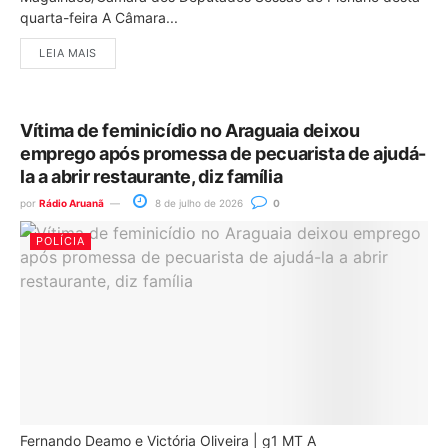
quarta-feira A Câmara...
LEIA MAIS
Vítima de feminicídio no Araguaia deixou
emprego após promessa de pecuarista de ajudá-
la a abrir restaurante, diz família
por
Rádio Aruanã
8 de julho de 2026
0
POLÍCIA
Fernando Deamo e Victória Oliveira | g1 MT A