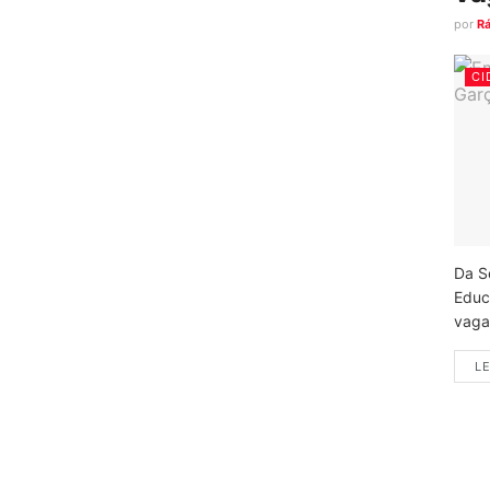
por
R
CI
Da S
Educ
vagas
LE