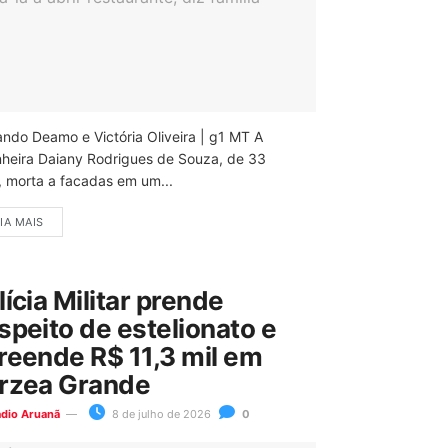
ando Deamo e Victória Oliveira | g1 MT A
nheira Daiany Rodrigues de Souza, de 33
, morta a facadas em um...
IA MAIS
lícia Militar prende
speito de estelionato e
reende R$ 11,3 mil em
rzea Grande
ádio Aruanã
8 de julho de 2026
0