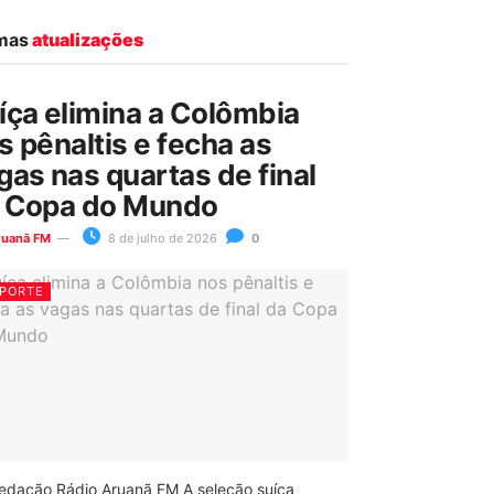
imas
atualizações
íça elimina a Colômbia
s pênaltis e fecha as
gas nas quartas de final
 Copa do Mundo
ruanã FM
8 de julho de 2026
0
PORTE
edação Rádio Aruanã FM A seleção suíça