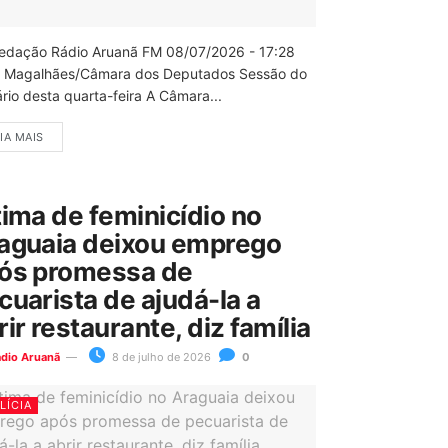
edação Rádio Aruanã FM 08/07/2026 - 17:28
 Magalhães/Câmara dos Deputados Sessão do
rio desta quarta-feira A Câmara...
IA MAIS
tima de feminicídio no
aguaia deixou emprego
ós promessa de
cuarista de ajudá-la a
rir restaurante, diz família
ádio Aruanã
8 de julho de 2026
0
LÍCIA