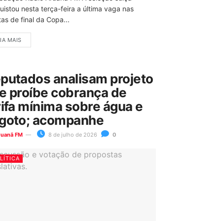
uistou nesta terça-feira a última vaga nas
as de final da Copa...
IA MAIS
putados analisam projeto
e proíbe cobrança de
rifa mínima sobre água e
goto; acompanhe
ruanã FM
8 de julho de 2026
0
LÍTICA