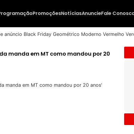
Programação
Promoções
Notícias
Anuncie
Fale Conosc
ainda manda em MT como mandou por 20