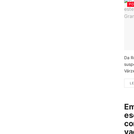
PO
Da R
susp
Várz
LE
Em
es
co
va