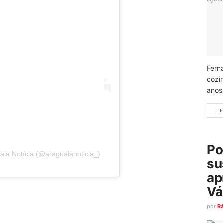
Fern
cozi
anos
LE
Po
aia Notícia (@araguaianoticia_)
su
ap
Vá
por
R