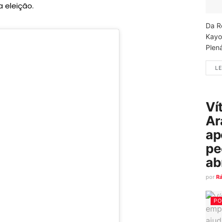
a eleição.
Da R
Kayo
Plená
LE
Ví
Ar
ap
pe
ab
por
R
PO