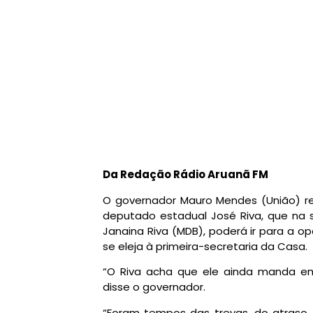
Da Redação Rádio Aruanã FM
O governador Mauro Mendes (União) rea
deputado estadual José Riva, que na 
Janaina Riva (MDB), poderá ir para a o
se eleja à primeira-secretaria da Casa.
“O Riva acha que ele ainda manda e
disse o governador.
“Foram tempos das trevas, do atraso