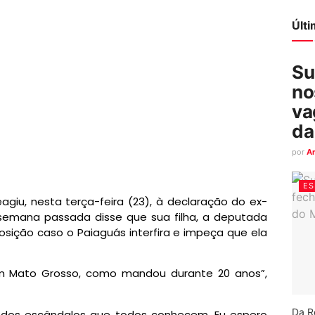
Últ
Su
no
va
da
por
A
ES
giu, nesta terça-feira (23), à declaração do ex-
semana passada disse que sua filha, a deputada
posição caso o Paiaguás interfira e impeça que ela
m Mato Grosso, como mandou durante 20 anos”,
Da R
, dos escândalos que todos conhecem. Eu espero