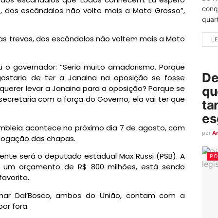
conq
, dos escândalos não volte mais a Mato Grosso”,
quart
as trevas, dos escândalos não voltem mais a Mato
LE
u o governador: “Seria muito amadorismo. Porque
De
gostaria de ter a Janaina na oposição se fosse
 querer levar a Janaina para a oposição? Porque se
qu
secretaria com a força do Governo, ela vai ter que
ta
es
embleia acontece no próximo dia 7 de agosto, com
por
A
ologação das chapas.
ente será o deputado estadual Max Russi (PSB). A
PO
ar um orçamento de R$ 800 milhões, está sendo
favorita.
mar Dal’Bosco, ambos do União, contam com a
or fora.