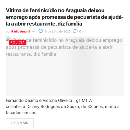
Vítima de feminicídio no Araguaia deixou
emprego após promessa de pecuarista de ajudá-
la a abrir restaurante, diz família
por
Rádio Aruanã
8 de julho de 2026
0
POLÍCIA
Fernando Deamo e Victória Oliveira | g1 MT A
cozinheira Daiany Rodrigues de Souza, de 33 anos, morta a
facadas em um...
LEIA MAIS