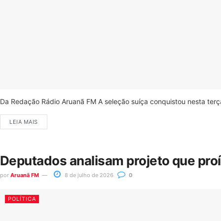
Da Redação Rádio Aruanã FM A seleção suíça conquistou nesta terça-
LEIA MAIS
Deputados analisam projeto que pro
por
Aruanã FM
8 de julho de 2026
0
POLÍTICA