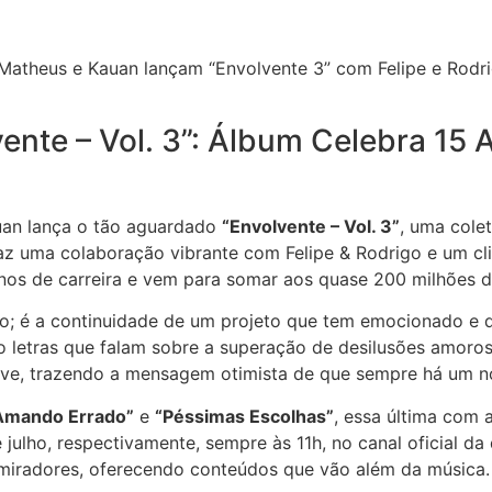
nte – Vol. 3”: Álbum Celebra 15
auan lança o tão aguardado
“Envolvente – Vol. 3”
, uma cole
raz uma colaboração vibrante com Felipe & Rodrigo e um cl
nos de carreira e vem para somar aos quase 200 milhões d
; é a continuidade de um projeto que tem emocionado e d
endo letras que falam sobre a superação de desilusões am
eve, trazendo a mensagem otimista de que sempre há um n
Amando Errado”
e
“Péssimas Escolhas”
, essa última com 
julho, respectivamente, sempre às 11h, no canal oficial d
miradores, oferecendo conteúdos que vão além da música.