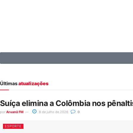
Últimas
atualizações
Suíça elimina a Colômbia nos pênalt
por
Aruanã FM
8 de julho de 2026
0
ESPORTE