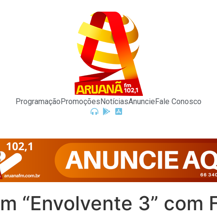
Programação
Promoções
Notícias
Anuncie
Fale Conosco
m “Envolvente 3” com F