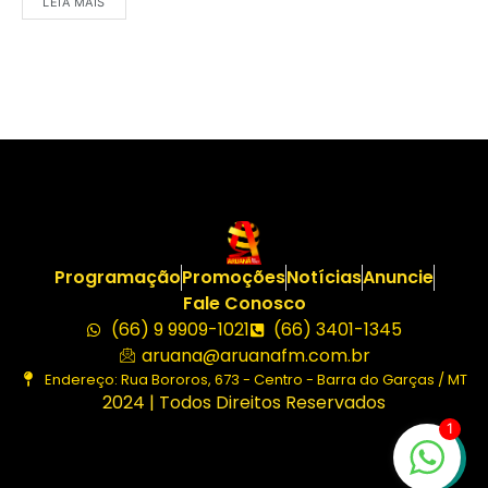
LEIA MAIS
Programação
Promoções
Notícias
Anuncie
Fale Conosco
(66) 9 9909-1021
(66) 3401-1345
aruana@aruanafm.com.br
Endereço: Rua Bororos, 673 - Centro - Barra do Garças / MT
2024 | Todos Direitos Reservados
1