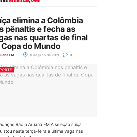
íça elimina a Colômbia
s pênaltis e fecha as
gas nas quartas de final
 Copa do Mundo
ruanã FM
8 de julho de 2026
0
PORTE
edação Rádio Aruanã FM A seleção suíça
uistou nesta terça-feira a última vaga nas