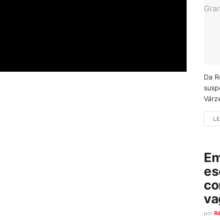
Da R
susp
Várz
LE
Em
es
co
va
por
R