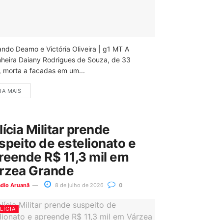
ando Deamo e Victória Oliveira | g1 MT A
nheira Daiany Rodrigues de Souza, de 33
, morta a facadas em um...
IA MAIS
lícia Militar prende
speito de estelionato e
reende R$ 11,3 mil em
rzea Grande
ádio Aruanã
8 de julho de 2026
0
LÍCIA