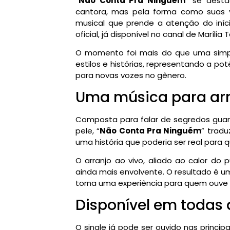
“
Não Conta Pra Ninguém
” se desta
cantora, mas pela forma como suas 
musical que prende a atenção do início
oficial, já disponível no canal de Maríli
O momento foi mais do que uma simpl
estilos e histórias, representando a p
para novas vozes no gênero.
Uma música para arr
Composta para falar de segredos guard
pele, “
Não Conta Pra Ninguém
” tradu
uma história que poderia ser real para 
O arranjo ao vivo, aliado ao calor do 
ainda mais envolvente. O resultado é um
torna uma experiência para quem ouve e
Disponível em todas
O single já pode ser ouvido nas princi