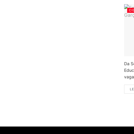
CI
Da S
Educ
vagas
LE