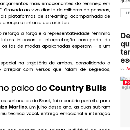
quart
s lançamentos mais emocionantes do feminejo em
”. Gravada ao vivo diante de milhares de pessoas,
LE
cipais plataformas de streaming, acompanhada de
energia e sintonia das artistas.
reforça a força e a representatividade feminina
De
tras intensas e interpretação carregada de
qu
e os fãs de modas apaixonadas esperam — e um
ta
es
cial na trajetória de ambas, consolidando a
e arrepiar com versos que falam de segredos,
por
A
PO
 no palco do
Country Bulls
s sertanejos do Brasil, foi o cenário perfeito para
uiza Martins
. Em julho deste ano, as duas subiram
iu técnica vocal, entrega emocional e interação