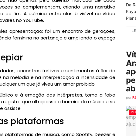
ca não apenas pelo talento individual de cada
Da R
vozes se complementam, criando uma narrativa
Kayo
 ao fim. A química entre elas é visível no vídeo
Plená
a Tavares no YouTube.
es apresentação: foi um encontro de gerações,
LE
otência feminina no sertanejo e ampliando o espaço
Ví
epiar
Ar
ap
ados, encontros furtivos e sentimentos à flor da
z na melodia e na interpretação a intensidade de
pe
qualquer um que já viveu um amor proibido.
ab
público e à emoção das intérpretes, torna a faixa
por
R
 registro que ultrapassa a barreira da música e se
 assiste.
PO
 as plataformas
pais plataformas de música, como Spotify, Deezer e