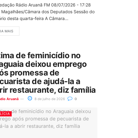
edação Rádio Aruanã FM 08/07/2026 - 17:28
 Magalhães/Câmara dos Deputados Sessão do
rio desta quarta-feira A Câmara...
IA MAIS
tima de feminicídio no
aguaia deixou emprego
ós promessa de
cuarista de ajudá-la a
rir restaurante, diz família
ádio Aruanã
8 de julho de 2026
0
LÍCIA