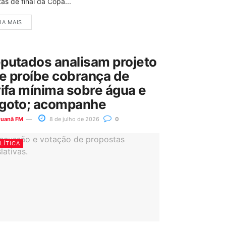
as de final da Copa...
IA MAIS
putados analisam projeto
e proíbe cobrança de
rifa mínima sobre água e
goto; acompanhe
ruanã FM
8 de julho de 2026
0
LÍTICA