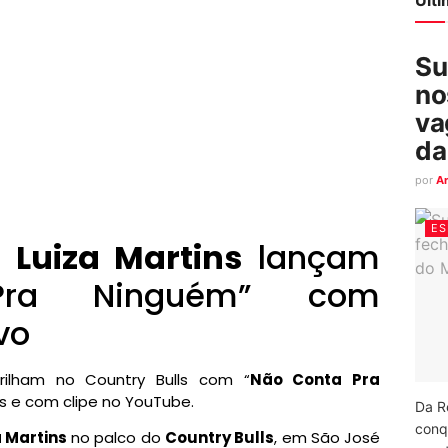
Su
no
va
da
por
A
ES
e
Luiza Martins
lançam
Pra Ninguém” com
vo
ilham no Country Bulls com “
Não Conta Pra
as e com clipe no YouTube.
Da R
conq
a Martins
no palco do
Country Bulls
, em São José