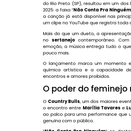
do Rio Preto (SP), resultou em um do
2025: a faixa “
Não Conta Pra Ninguém
a canção já está disponível nas prin
um clipe no YouTube que registra toda a 
Mais do que um dueto, a apresentação 
no
sertanejo
contemporâneo. Com le
emoção, a música entrega tudo o qu
pouco mais.
O lançamento marca um momento espe
química artística e a capacidade d
encontros e amores proibidos.
O poder do feminejo
O
Country Bulls
, um dos maiores evento
o encontro entre
Marília Tavares
e
L
ao palco para uma performance que un
genuína com o público.