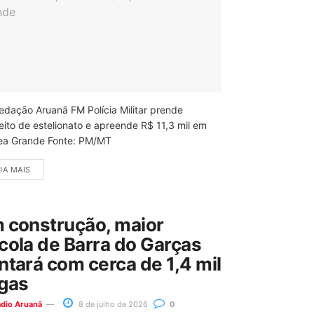
edação Aruanã FM Polícia Militar prende
eito de estelionato e apreende R$ 11,3 mil em
ea Grande Fonte: PM/MT
IA MAIS
 construção, maior
cola de Barra do Garças
ntará com cerca de 1,4 mil
gas
ádio Aruanã
8 de julho de 2026
0