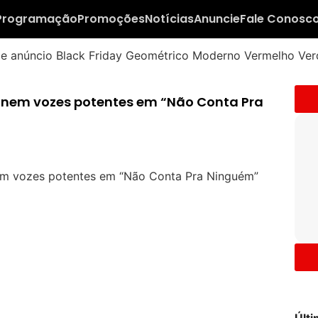
Programação
Promoções
Notícias
Anuncie
Fale Conosc
s unem vozes potentes em “Não Conta Pra
Últ