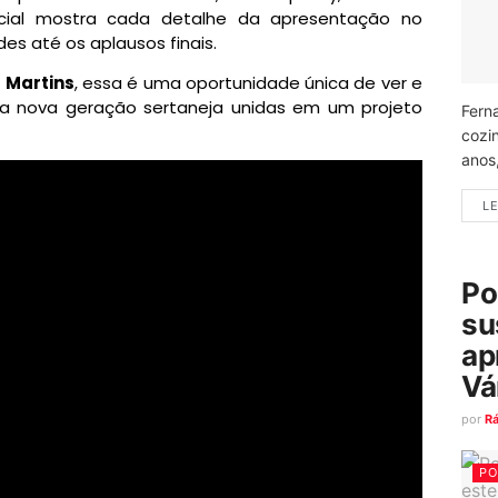
ficial mostra cada detalhe da apresentação no
des até os aplausos finais.
a Martins
, essa é uma oportunidade única de ver e
da nova geração sertaneja unidas em um projeto
Fern
cozi
anos
LE
Po
su
ap
Vá
por
R
PO