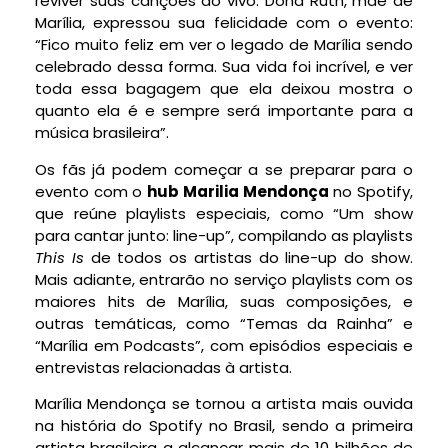
reviver suas canções ao vivo. Dona Ruth, mãe de
Marília, expressou sua felicidade com o evento:
“Fico muito feliz em ver o legado de Marília sendo
celebrado dessa forma. Sua vida foi incrível, e ver
toda essa bagagem que ela deixou mostra o
quanto ela é e sempre será importante para a
música brasileira”.
Os fãs já podem começar a se preparar para o
evento com o
hub Marilia Mendonça
no Spotify,
que reúne playlists especiais, como “Um show
para cantar junto: line-up”, compilando as playlists
This Is
de todos os artistas do line-up do show.
Mais adiante, entrarão no serviço playlists com os
maiores hits de Marília, suas composições, e
outras temáticas, como “Temas da Rainha” e
“Marília em Podcasts”, com episódios especiais e
entrevistas relacionadas à artista.
Marília Mendonça se tornou a artista mais ouvida
na história do Spotify no Brasil, sendo a primeira
artista brasileira a alcançar mais de 10 bilhões de