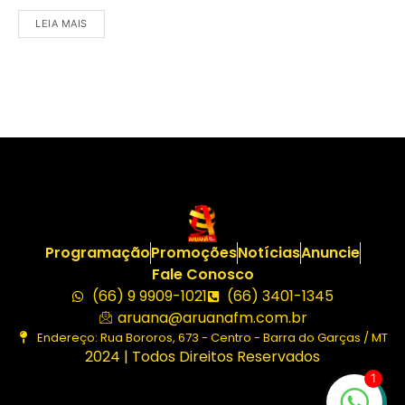
LEIA MAIS
Programação
Promoções
Notícias
Anuncie
Fale Conosco
(66) 9 9909-1021
(66) 3401-1345
aruana@aruanafm.com.br
Endereço: Rua Bororos, 673 - Centro - Barra do Garças / MT
2024 | Todos Direitos Reservados
1