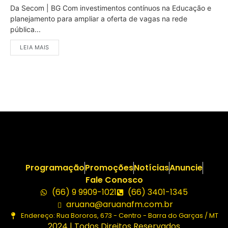
Da Secom | BG Com investimentos contínuos na Educação e
planejamento para ampliar a oferta de vagas na rede
pública...
LEIA MAIS
Programação
Promoções
Notícias
Anuncie
Fale Conosco
(66) 9 9909-1021
(66) 3401-1345
aruana@aruanafm.com.br
Endereço: Rua Bororos, 673 - Centro - Barra do Garças / MT
2024 | Todos Direitos Reservados