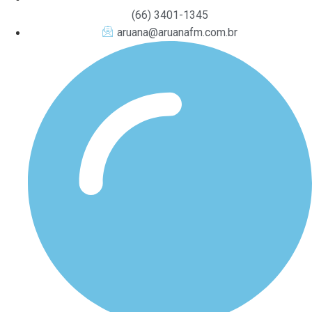
(66) 3401-1345
aruana@aruanafm.com.br