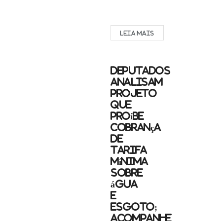
Redação
Rádio
Aruanã
LEIA MAIS
FM
A
seleção
suíça
Deputados
conquistou
analisam
nesta
projeto
terça-
que
feira
proíbe
a
cobrança
última
de
vaga
tarifa
nas
quartas
mínima
de
sobre
final
água
da
e
Copa...
esgoto;
acompanhe