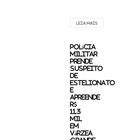
Deamo
e
Victória
LEIA MAIS
Oliveira
|
g1
MT
Polícia
A
Militar
cozinheira Daiany
prende
Rodrigues
suspeito
de
de
Souza,
estelionato
de
e
33
apreende
anos, morta
a
R$
facadas
11,3
em
mil
um...
em
Várzea