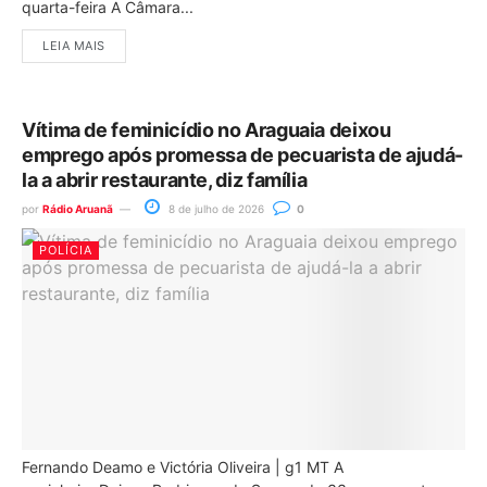
quarta-feira A Câmara...
LEIA MAIS
Vítima de feminicídio no Araguaia deixou
emprego após promessa de pecuarista de ajudá-
la a abrir restaurante, diz família
por
Rádio Aruanã
8 de julho de 2026
0
POLÍCIA
Fernando Deamo e Victória Oliveira | g1 MT A