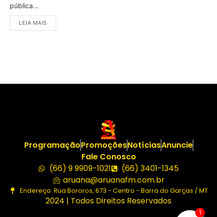
pública...
LEIA MAIS
Programação
Promoções
Notícias
Anuncie
Fale Conosco
(66) 9 9909-1021
(66) 3401-1345
aruana@aruanafm.com.br
Endereço: Rua Bororos, 673 - Centro - Barra do Garças / MT
2024 | Todos Direitos Reservados
1