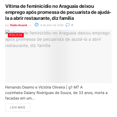
Vítima de feminicídio no Araguaia deixou
emprego após promessa de pecuarista de ajudá-
la a abrir restaurante, diz família
por
Rádio Aruanã
8 de julho de 2026
0
POLÍCIA
Fernando Deamo e Victória Oliveira | g1 MT A
cozinheira Daiany Rodrigues de Souza, de 33 anos, morta a
facadas em um...
LEIA MAIS