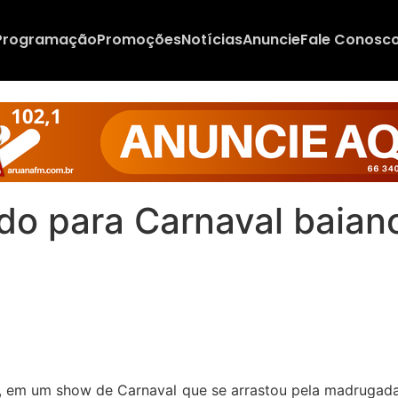
Programação
Promoções
Notícias
Anuncie
Fale Conosc
do para Carnaval baiano
hia, em um show de Carnaval que se arrastou pela madrugad