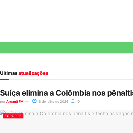
Últimas
atualizações
Suíça elimina a Colômbia nos pênalt
por
Aruanã FM
8 de julho de 2026
0
ESPORTE