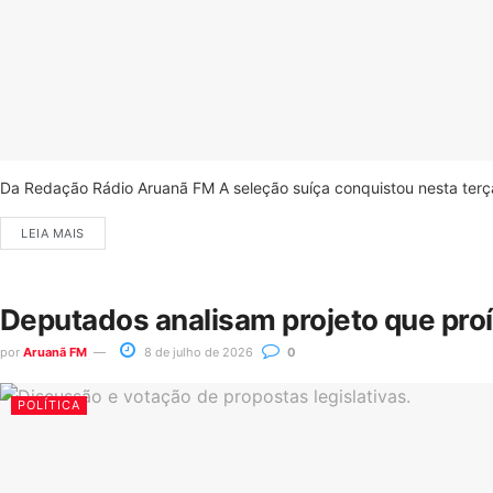
Da Redação Rádio Aruanã FM A seleção suíça conquistou nesta terça-
LEIA MAIS
Deputados analisam projeto que pro
por
Aruanã FM
8 de julho de 2026
0
POLÍTICA