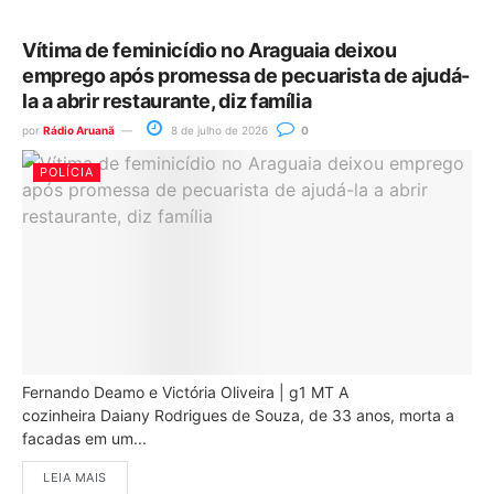
Vítima de feminicídio no Araguaia deixou
emprego após promessa de pecuarista de ajudá-
la a abrir restaurante, diz família
por
Rádio Aruanã
8 de julho de 2026
0
POLÍCIA
Fernando Deamo e Victória Oliveira | g1 MT A
cozinheira Daiany Rodrigues de Souza, de 33 anos, morta a
facadas em um...
LEIA MAIS