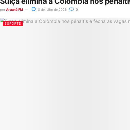
Suíça elimina a Colômbia nos pênalt
por
Aruanã FM
8 de julho de 2026
0
ESPORTE