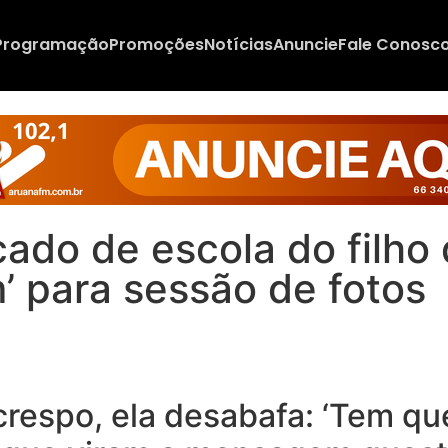
Programação
Promoções
Notícias
Anuncie
Fale Conosc
ado de escola do filho 
 para sessão de fotos
respo, ela desabafa: ‘Tem que