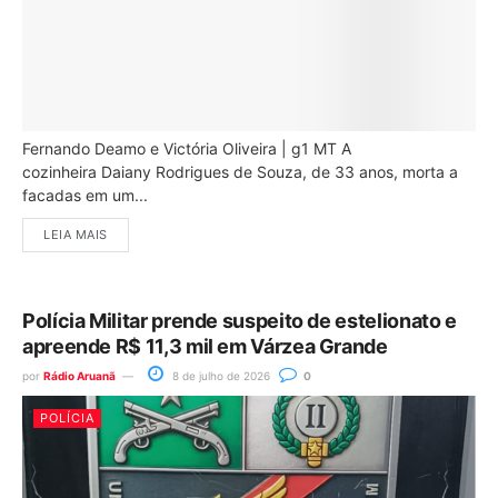
Fernando Deamo e Victória Oliveira | g1 MT A
cozinheira Daiany Rodrigues de Souza, de 33 anos, morta a
facadas em um...
LEIA MAIS
Polícia Militar prende suspeito de estelionato e
apreende R$ 11,3 mil em Várzea Grande
por
Rádio Aruanã
8 de julho de 2026
0
POLÍCIA