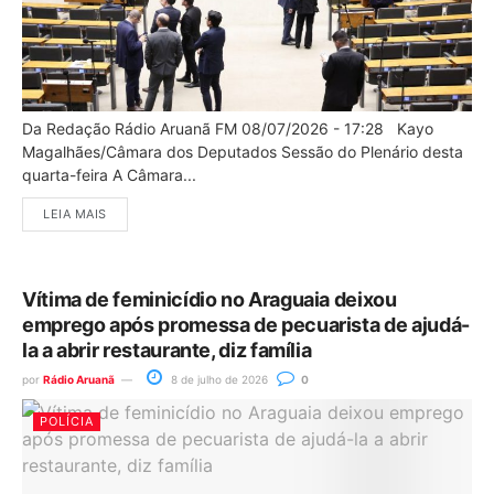
Da Redação Rádio Aruanã FM 08/07/2026 - 17:28 Kayo
Magalhães/Câmara dos Deputados Sessão do Plenário desta
quarta-feira A Câmara...
LEIA MAIS
Vítima de feminicídio no Araguaia deixou
emprego após promessa de pecuarista de ajudá-
la a abrir restaurante, diz família
por
Rádio Aruanã
8 de julho de 2026
0
POLÍCIA