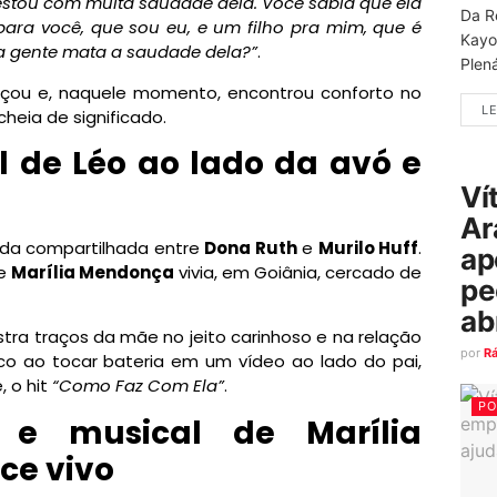
estou com muita saudade dela. Você sabia que ela
Da R
ara você, que sou eu, e um filho pra mim, que é
Kayo
 a gente mata a saudade dela?”
.
Plená
açou e, naquele momento, encontrou conforto no
LE
heia de significado.
 de Léo ao lado da avó e
Ví
Ar
arda compartilhada entre
Dona Ruth
e
Murilo Huff
.
ap
de
Marília Mendonça
vivia, em Goiânia, cercado de
pe
ab
tra traços da mãe no jeito carinhoso e na relação
por
R
co ao tocar bateria em um vídeo ao lado do pai,
 o hit
“Como Faz Com Ela”
.
PO
 e musical de Marília
e vivo