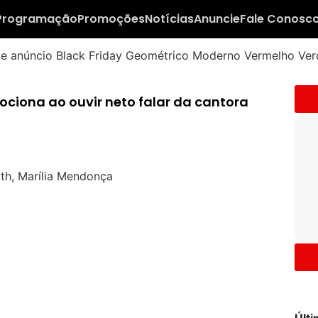
Programação
Promoções
Notícias
Anuncie
Fale Conosc
ciona ao ouvir neto falar da cantora
Últ