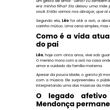
um gesto de amor:
“Sério? Eu também 
era minha filha? Ela deixou uma mãe p
você. Então vamos nos abraçar, que aí
Segundo ela,
Léo
foi até a avó, a abr
carinho mútuo. Uma cena simples, mas c
Como é a vida atual
do pai
Léo
, hoje com cinco anos, vive sob gu
O menino mora com a avó na casa on
amor e cuidado da família materna.
Apesar da pouca idade, o garoto já mos
com a música. Ele surpreendeu o públi
interpretando uma das músicas da mãe,
O legado afetivo
Mendonça permanec