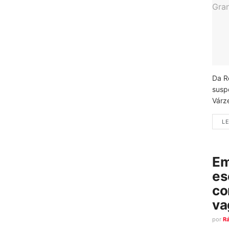
Da R
susp
Várz
LE
Em
es
co
va
por
R