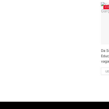
CI
Da S
Educ
vagas
LE