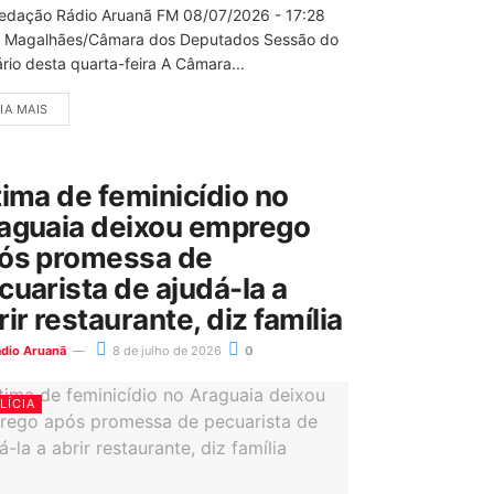
edação Rádio Aruanã FM 08/07/2026 - 17:28
 Magalhães/Câmara dos Deputados Sessão do
rio desta quarta-feira A Câmara...
IA MAIS
tima de feminicídio no
aguaia deixou emprego
ós promessa de
cuarista de ajudá-la a
rir restaurante, diz família
ádio Aruanã
8 de julho de 2026
0
LÍCIA