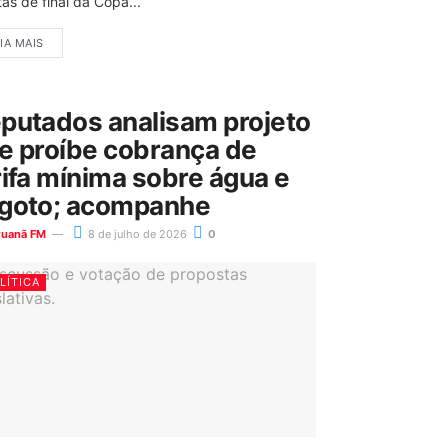
as de final da Copa...
IA MAIS
putados analisam projeto
e proíbe cobrança de
rifa mínima sobre água e
goto; acompanhe
ruanã FM
8 de julho de 2026
0
LÍTICA