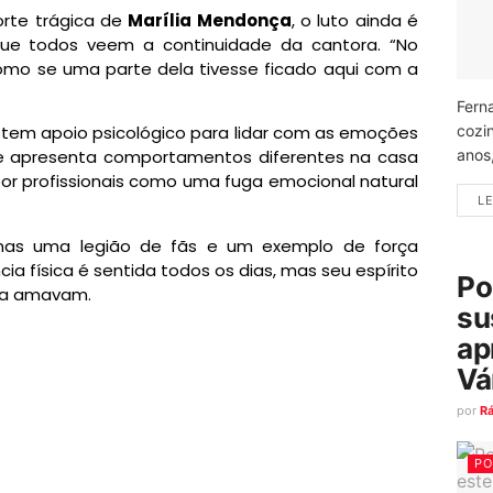
rte trágica de
Marília Mendonça
, o luto ainda é
e todos veem a continuidade da cantora. “No
é como se uma parte dela tivesse ficado aqui com a
Fern
cozi
 tem apoio psicológico para lidar com as emoções
anos
e apresenta comportamentos diferentes na casa
 por profissionais como uma fuga emocional natural
LE
, mas uma legião de fãs e um exemplo de força
cia física é sentida todos os dias, mas seu espírito
Po
 a amavam.
su
ap
Vá
por
R
PO