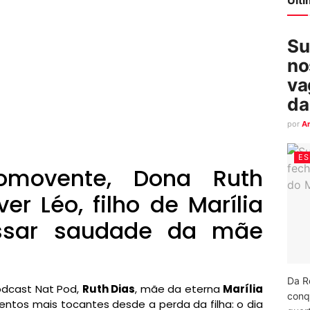
Su
no
va
da
por
A
ES
movente, Dona Ruth
er Léo, filho de Marília
ssar saudade da mãe
Da R
odcast Nat Pod,
Ruth Dias
, mãe da eterna
Marília
conq
ntos mais tocantes desde a perda da filha: o dia