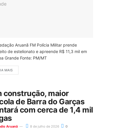
edação Aruanã FM Polícia Militar prende
eito de estelionato e apreende R$ 11,3 mil em
ea Grande Fonte: PM/MT
IA MAIS
 construção, maior
cola de Barra do Garças
ntará com cerca de 1,4 mil
gas
ádio Aruanã
8 de julho de 2026
0