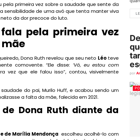
quart
lou pela primeira vez sobre a saudade que sente da
e a sensibilidade de uma avó que tenta manter viva
LE
neto da dor precoce do luto.
fala pela primeira vez
De
a mãe
qu
ta
gueiredo, Dona Ruth revelou que seu neto
Léo
teve
es
ente comovente. “Ele disse:
‘Vó, eu estou com
ira vez que ele falou isso”, contou, visivelmente
por
A
PO
saudade do pai, Murilo Huff, e acabou sendo um
lizasse a falta da mãe, falecida em 2021.
l de Dona Ruth diante da
e de Marília Mendonça
escolheu acolhê-lo com