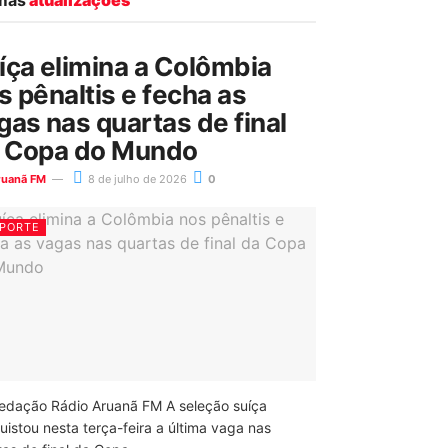
íça elimina a Colômbia
s pênaltis e fecha as
gas nas quartas de final
 Copa do Mundo
ruanã FM
8 de julho de 2026
0
PORTE
edação Rádio Aruanã FM A seleção suíça
uistou nesta terça-feira a última vaga nas