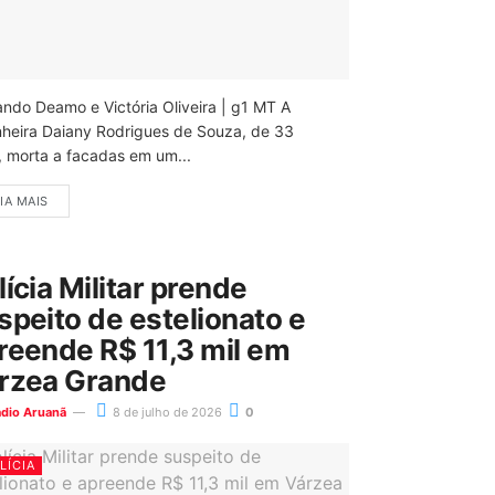
ando Deamo e Victória Oliveira | g1 MT A
nheira Daiany Rodrigues de Souza, de 33
, morta a facadas em um...
IA MAIS
lícia Militar prende
speito de estelionato e
reende R$ 11,3 mil em
rzea Grande
ádio Aruanã
8 de julho de 2026
0
LÍCIA