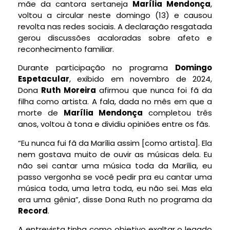
mãe da cantora sertaneja
Marília Mendonça
,
voltou a circular neste domingo (13) e causou
revolta nas redes sociais. A declaração resgatada
gerou discussões acaloradas sobre afeto e
reconhecimento familiar.
Durante participação no programa
Domingo
Espetacular
, exibido em novembro de 2024,
Dona
Ruth Moreira
afirmou que nunca foi fã da
filha como artista. A fala, dada no mês em que a
morte de
Marília Mendonça
completou três
anos, voltou à tona e dividiu opiniões entre os fãs.
“Eu nunca fui fã da Marília assim [como artista]. Ela
nem gostava muito de ouvir as músicas dela. Eu
não sei cantar uma música toda da Marília, eu
passo vergonha se você pedir pra eu cantar uma
música toda, uma letra toda, eu não sei. Mas ela
era uma gênia”, disse Dona Ruth no programa da
Record
.
A entrevista tinha como objetivo exaltar o legado