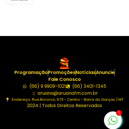
Programação
Promoções
Notícias
Anuncie
Fale Conosco
(66) 9 9909-1021
(66) 3401-1345
aruana@aruanafm.com.br
Endereço: Rua Bororos, 673 - Centro - Barra do Garças / MT
2024 | Todos Direitos Reservados
1