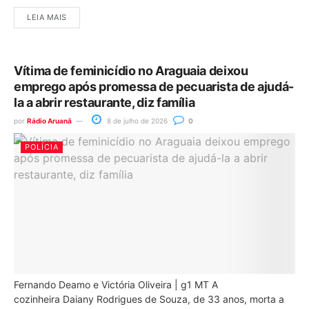
LEIA MAIS
Vítima de feminicídio no Araguaia deixou
emprego após promessa de pecuarista de ajudá-
la a abrir restaurante, diz família
por
Rádio Aruanã
8 de julho de 2026
0
POLÍCIA
Fernando Deamo e Victória Oliveira | g1 MT A
cozinheira Daiany Rodrigues de Souza, de 33 anos, morta a