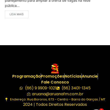
planejamento para ampliar a oferta de vagas na rede
pública...
LEIA MAIS
Programação
Promoções
Notícias
Anuncie
Fale Conosco
(66) 9 9909-1021
(66) 3401-1345
aruana@aruanafm.com.br
Endereço: Rua Bororos, 673 - Centro - Barra do Garças / MT
2024 | Todos Direitos Reservados