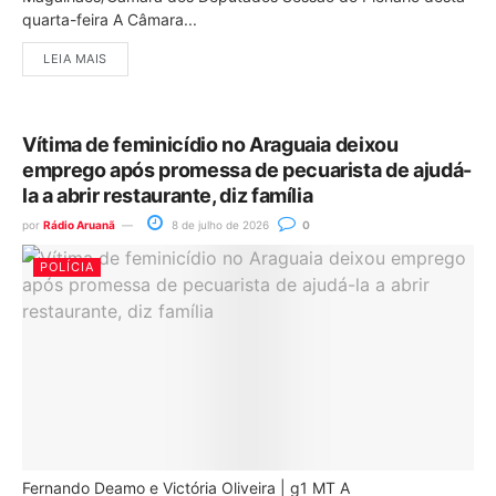
quarta-feira A Câmara...
LEIA MAIS
Vítima de feminicídio no Araguaia deixou
emprego após promessa de pecuarista de ajudá-
la a abrir restaurante, diz família
por
Rádio Aruanã
8 de julho de 2026
0
POLÍCIA
Fernando Deamo e Victória Oliveira | g1 MT A