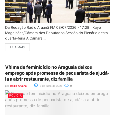
Da Redação Rádio Aruanã FM 08/07/2026 - 17:28 Kayo
Magalhães/Câmara dos Deputados Sessão do Plenário desta
quarta-feira A Câmara...
LEIA MAIS
Vítima de feminicídio no Araguaia deixou
emprego após promessa de pecuarista de ajudá-
la a abrir restaurante, diz família
por
Rádio Aruanã
8 de julho de 2026
0
POLÍCIA