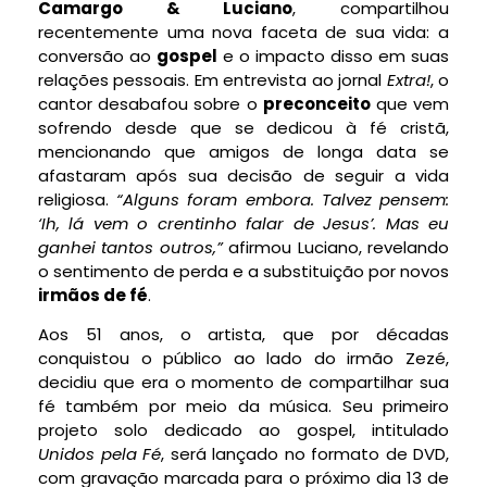
Camargo & Luciano
, compartilhou
recentemente uma nova faceta de sua vida: a
conversão ao
gospel
e o impacto disso em suas
relações pessoais. Em entrevista ao jornal
Extra!
, o
cantor desabafou sobre o
preconceito
que vem
sofrendo desde que se dedicou à fé cristã,
mencionando que amigos de longa data se
afastaram após sua decisão de seguir a vida
religiosa.
“Alguns foram embora. Talvez pensem:
‘Ih, lá vem o crentinho falar de Jesus’. Mas eu
ganhei tantos outros,”
afirmou Luciano, revelando
o sentimento de perda e a substituição por novos
irmãos de fé
.
Aos 51 anos, o artista, que por décadas
conquistou o público ao lado do irmão Zezé,
decidiu que era o momento de compartilhar sua
fé também por meio da música. Seu primeiro
projeto solo dedicado ao gospel, intitulado
Unidos pela Fé
, será lançado no formato de DVD,
com gravação marcada para o próximo dia 13 de