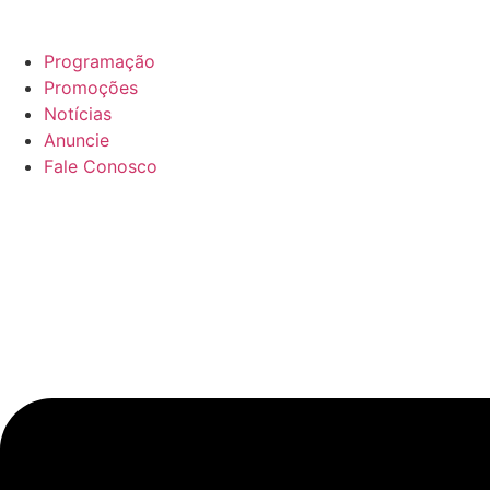
Ir
para
Programação
o
Promoções
conteúdo
Notícias
Anuncie
Fale Conosco