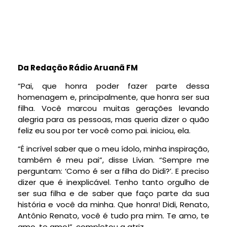
Da Redação Rádio Aruanã FM
“Pai, que honra poder fazer parte dessa
homenagem e, principalmente, que honra ser sua
filha. Você marcou muitas gerações levando
alegria para as pessoas, mas queria dizer o quão
feliz eu sou por ter você como pai. iniciou, ela.
“É incrível saber que o meu ídolo, minha inspiração,
também é meu pai”, disse Lívian. “Sempre me
perguntam: ‘Como é ser a filha do Didi?’. E preciso
dizer que é inexplicável. Tenho tanto orgulho de
ser sua filha e de saber que faço parte da sua
história e você da minha. Que honra! Didi, Renato,
Antônio Renato, você é tudo pra mim. Te amo, te
amo, te amo!”, completou a atriz.