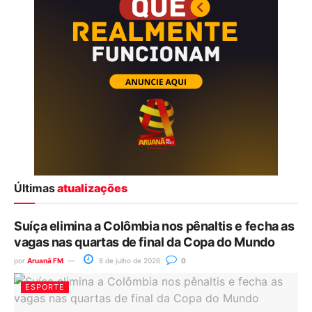
Últimas
atualizações
Suíça elimina a Colômbia nos pênaltis e fecha as
vagas nas quartas de final da Copa do Mundo
por
Aruanã FM
8 de julho de 2026
0
ESPORTE