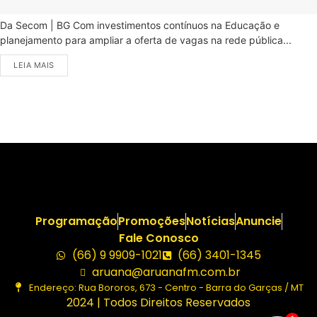
Da Secom | BG Com investimentos contínuos na Educação e
planejamento para ampliar a oferta de vagas na rede pública...
LEIA MAIS
Programação
Promoções
Notícias
Anuncie
Fale Conosco
(66) 9 9909-1021
(66) 3401-1345
aruana@aruanafm.com.br
Endereço: Rua Bororos, 673 - Centro - Barra do Garças / MT
2024 | Todos Direitos Reservados