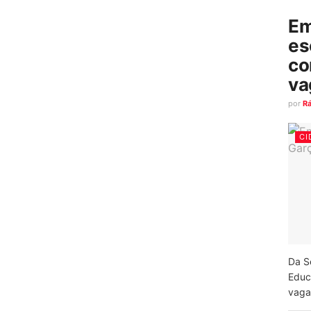
Em
es
co
va
por
R
CI
Da S
Educ
vagas