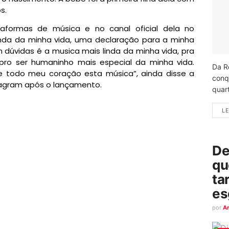
s.
ataformas de música e no canal oficial dela no
inda da minha vida, uma declaração para a minha
em dúvidas é a musica mais linda da minha vida, pra
pro ser humaninho mais especial da minha vida.
Da R
e todo meu coração esta música”, ainda disse a
conq
tagram após o lançamento.
quart
LE
De
qu
ta
es
por
A