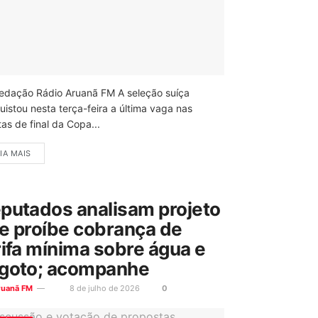
edação Rádio Aruanã FM A seleção suíça
uistou nesta terça-feira a última vaga nas
as de final da Copa...
IA MAIS
putados analisam projeto
e proíbe cobrança de
rifa mínima sobre água e
goto; acompanhe
ruanã FM
8 de julho de 2026
0