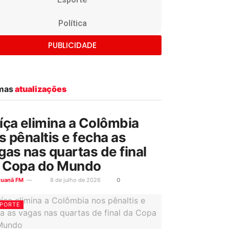
Política
PUBLICIDADE
imas
atualizações
íça elimina a Colômbia
s pênaltis e fecha as
gas nas quartas de final
 Copa do Mundo
ruanã FM
8 de julho de 2026
0
PORTE