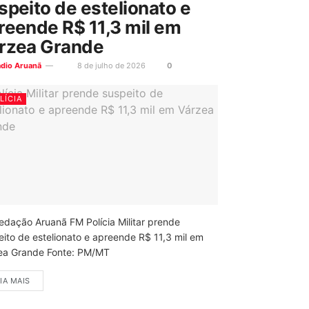
speito de estelionato e
reende R$ 11,3 mil em
rzea Grande
ádio Aruanã
8 de julho de 2026
0
LÍCIA
edação Aruanã FM Polícia Militar prende
eito de estelionato e apreende R$ 11,3 mil em
ea Grande Fonte: PM/MT
IA MAIS