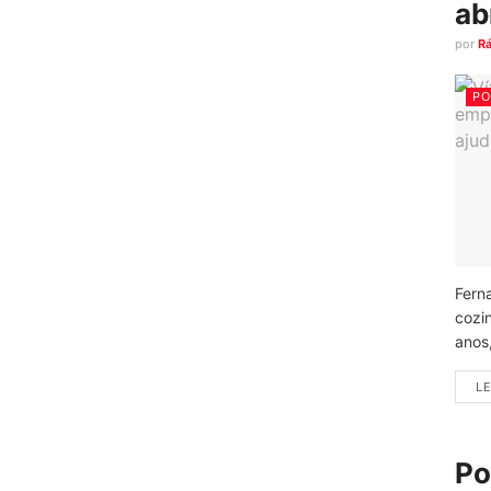
ab
por
R
PO
Fern
cozi
anos
LE
Po