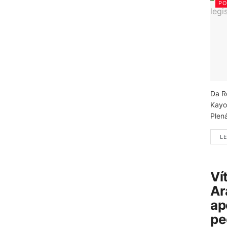
PO
Da R
Kayo
Plená
LE
Ví
Ar
ap
pe