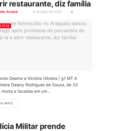
rir restaurante, diz família
ádio Aruanã
8 de julho de 2026
0
LÍCIA
ando Deamo e Victória Oliveira | g1 MT A
nheira Daiany Rodrigues de Souza, de 33
, morta a facadas em um...
IA MAIS
lícia Militar prende