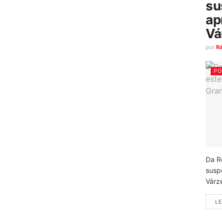
su
ap
Vá
por
R
PO
Da R
susp
Várz
LE