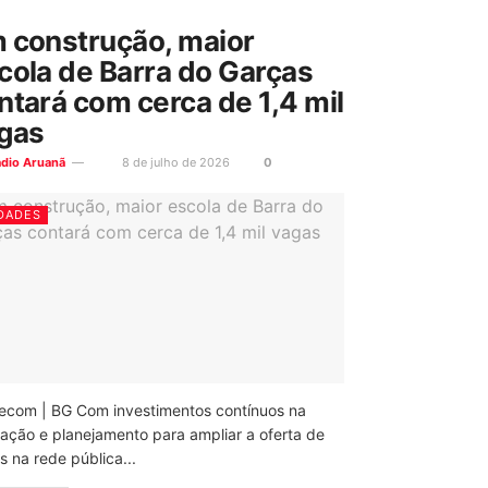
 construção, maior
cola de Barra do Garças
ntará com cerca de 1,4 mil
gas
ádio Aruanã
8 de julho de 2026
0
DADES
ecom | BG Com investimentos contínuos na
ação e planejamento para ampliar a oferta de
 na rede pública...