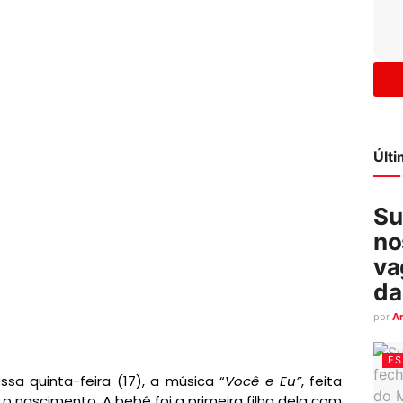
Últ
Su
no
va
da
por
A
ES
ssa quinta-feira (17), a música “
Você e Eu”
, feita
s o nascimento. A bebê foi a primeira filha dela com