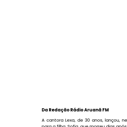
Da Redação Rádio Aruanã FM
A cantora Lexa, de 30 anos, lançou, ne
para a filha, Sofia, que morreu dias apó