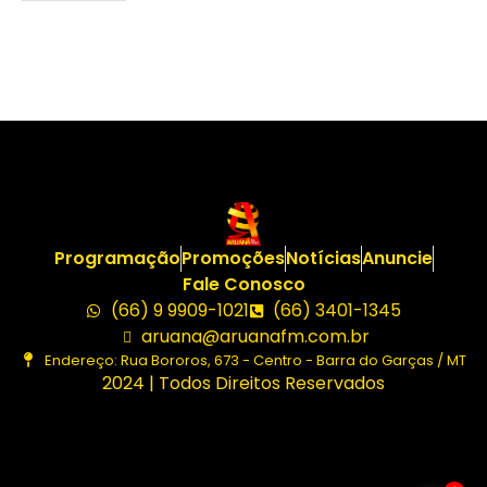
Programação
Promoções
Notícias
Anuncie
Fale Conosco
(66) 9 9909-1021
(66) 3401-1345
aruana@aruanafm.com.br
Endereço: Rua Bororos, 673 - Centro - Barra do Garças / MT
2024 | Todos Direitos Reservados