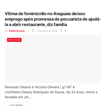
Vítima de feminicídio no Araguaia deixou
emprego após promessa de pecuarista de ajudá-
la a abrir restaurante, diz família
por
Rádio Aruanã
8 de julho de 2026
0
POLÍCIA
Fernando Deamo e Victória Oliveira | g1 MT A
cozinheira Daiany Rodrigues de Souza, de 33 anos, morta a
facadas em um...
LEIA MAIS