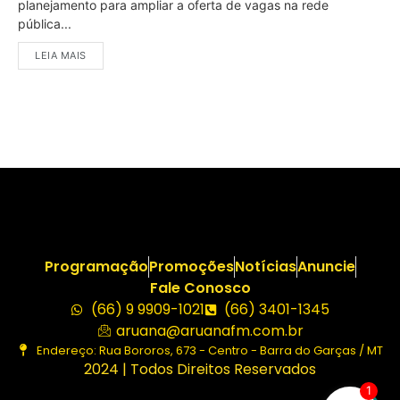
planejamento para ampliar a oferta de vagas na rede
pública...
LEIA MAIS
Programação
Promoções
Notícias
Anuncie
Fale Conosco
(66) 9 9909-1021
(66) 3401-1345
aruana@aruanafm.com.br
Endereço: Rua Bororos, 673 - Centro - Barra do Garças / MT
2024 | Todos Direitos Reservados
1