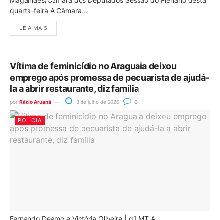
Magalhães/Câmara dos Deputados Sessão do Plenário desta
quarta-feira A Câmara...
LEIA MAIS
Vítima de feminicídio no Araguaia deixou
emprego após promessa de pecuarista de ajudá-
la a abrir restaurante, diz família
por
Rádio Aruanã
8 de julho de 2026
0
POLÍCIA
Fernando Deamo e Victória Oliveira | g1 MT A