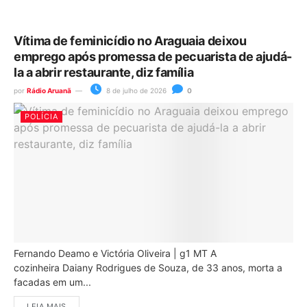
Vítima de feminicídio no Araguaia deixou
emprego após promessa de pecuarista de ajudá-
la a abrir restaurante, diz família
por
Rádio Aruanã
8 de julho de 2026
0
POLÍCIA
Fernando Deamo e Victória Oliveira | g1 MT A
cozinheira Daiany Rodrigues de Souza, de 33 anos, morta a
facadas em um...
LEIA MAIS