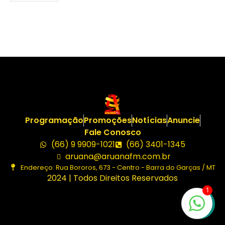
Programação
Promoções
Notícias
Anuncie
Fale Conosco
(66) 9 9909-1021
(66) 3401-1345
aruana@aruanafm.com.br
Endereço: Rua Bororos, 673 - Centro - Barra do Garças / MT
2024 | Todos Direitos Reservados
1