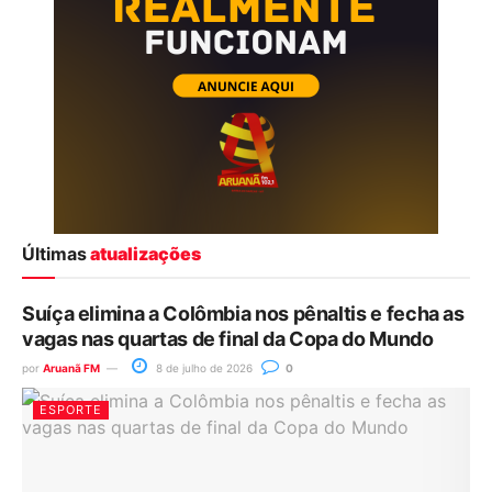
Últimas
atualizações
Suíça elimina a Colômbia nos pênaltis e fecha as
vagas nas quartas de final da Copa do Mundo
por
Aruanã FM
8 de julho de 2026
0
ESPORTE